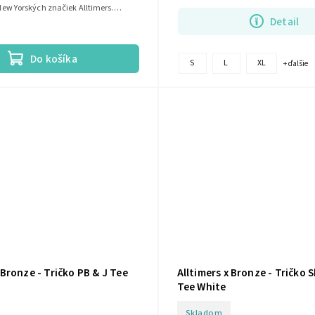
Alltimers...
ew Yorských značiek Alltimers.
Detail
Do košíka
S
L
XL
+ ďalšie
 Bronze - Tričko PB & J Tee
Alltimers x Bronze - Tričko 
Tee White
Skladom