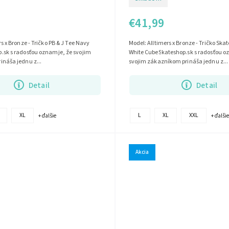
€41,99
s x Bronze - Tričko PB & J Tee Navy
Model: Alltimers x Bronze - Tričko Ska
.sk s radosťou oznamje, že svojim
White CubeSkateshop.sk s radosťou o
náša jednu z...
svojim zákazníkom prináša jednu z...
Detail
Detail
XL
L
XL
XXL
+ ďalšie
+ ďalšie
Akcia