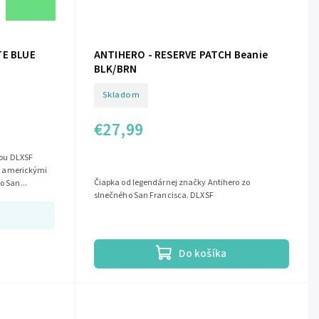
TE BLUE
ANTIHERO - RESERVE PATCH Beanie
BLK/BRN
Skladom
€27,99
ďou DLXSF
zi americkými
Čiapka od legendárnej značky Antihero zo
 San...
slnečného San Francisca. DLXSF
Do košíka