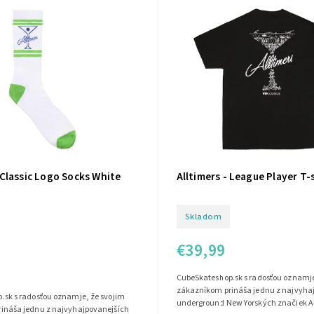
 Classic Logo Socks White
Alltimers - League Player T-
Skladom
€39,99
CubeSkateshop.sk s radosťou oznamje
zákazníkom prináša jednu z najvyha
.sk s radosťou oznamje, že svojim
underground New Yorských značiek Al
ináša jednu z najvyhajpovanejších