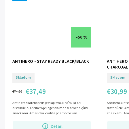
–50 %
ANTIHERO - STAY READY BLACK/BLACK
ANTIHERO 
CHARCOAL
Skladom
Skladom
€37,49
€30,99
€74,99
Antihero skateboards je vlajkovou loďou DLXSF
Antihero skate
distribúcie. Antihero je legenda medzi americkými
distribúcie. A
značkami. Americká kvalita priamo zo San
značkami. Amer
Francisca....
Detail