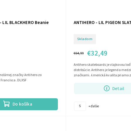
- LIL BLACKHERO Beanie
ANTIHERO - LIL PIGEON SLA
Skladom
€32,49
€64,99
Antihero skateboards je vlajkovou lo
distribúcie. Antihero je legenda med
ndárnej značky Antihero zo
značkami. Americká kvalita priamo zo
 Francisca. DLXSF
Detail
Do košíka
S
+ ďalšie