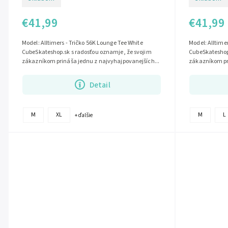
€41,99
€41,99
Model: Alltimers - Tričko 56K Lounge Tee White
Model: Alltimer
CubeSkateshop.sk s radosťou oznamje, že svojim
CubeSkateshop
zákazníkom prináša jednu z najvyhajpovanejších...
zákazníkom pri
Detail
M
XL
M
L
+ ďalšie