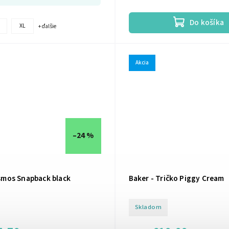
Do košíka
XL
+ ďalšie
Akcia
–24 %
smos Snapback black
Baker - Tričko Piggy Cream
Skladom