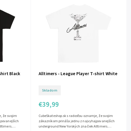
shirt Black
Alltimers - League Player T-shirt White
Skladom
€39,99
, že svojim
CubeSkateshop.sk s radosťou oznamje, že svojim
jpovanejších
zákazníkom prináša jednu z najvyhajpovanejších
ltimers.
underground New Yorských značiek Alltimers.