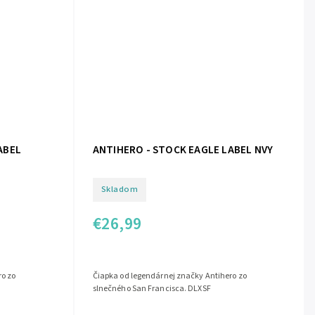
ABEL
ANTIHERO - STOCK EAGLE LABEL NVY
Skladom
€26,99
ro zo
Čiapka od legendárnej značky Antihero zo
slnečného San Francisca. DLXSF