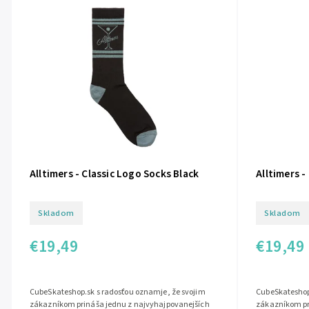
Alltimers - Classic Logo Socks Black
Alltimers -
Skladom
Skladom
€19,49
€19,49
CubeSkateshop.sk s radosťou oznamje, že svojim
CubeSkateshop
zákazníkom prináša jednu z najvyhajpovanejších
zákazníkom pr