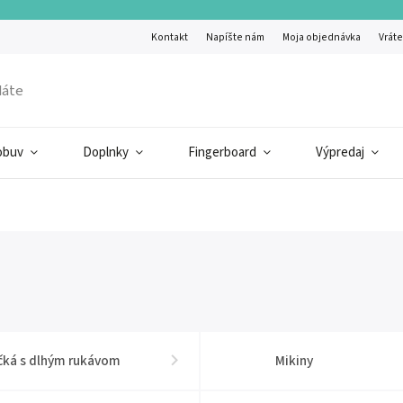
Kontakt
Napíšte nám
Moja objednávka
Vráte
obuv
Doplnky
Fingerboard
Výpredaj
čká s dlhým rukávom
Mikiny