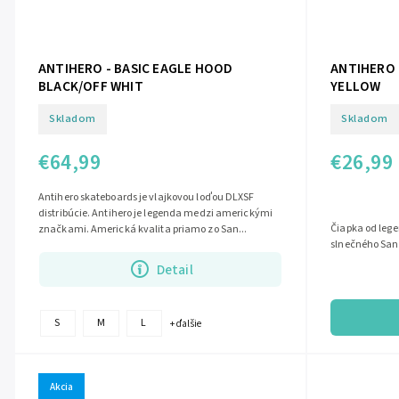
ANTIHERO - BASIC EAGLE HOOD
ANTIHERO 
BLACK/OFF WHIT
YELLOW
Skladom
Skladom
€64,99
€26,99
Antihero skateboards je vlajkovou loďou DLXSF
distribúcie. Antihero je legenda medzi americkými
Čiapka od lege
značkami. Americká kvalita priamo zo San...
slnečného San
Detail
S
M
L
+ ďalšie
Akcia