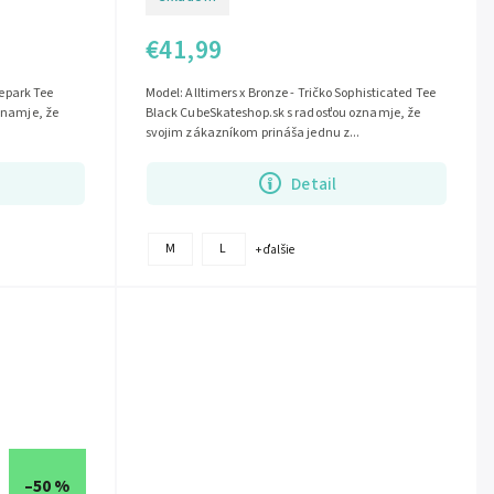
€41,99
tepark Tee
Model: Alltimers x Bronze - Tričko Sophisticated Tee
znamje, že
Black CubeSkateshop.sk s radosťou oznamje, že
svojim zákazníkom prináša jednu z...
Detail
M
L
+ ďalšie
–50 %