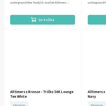
underground New Yorských značiek Alltimers.
underground N
Alltimers...
Alltimers...
Do košíka
Alltimers x Bronze - Tričko 56K Lounge
Alltimers x
Tee White
Navy
Skladom
Skladom