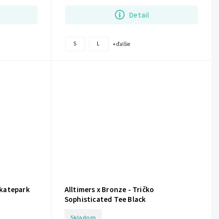
Alltimers...
Detail
S
L
+ ďalšie
Skatepark
Alltimers x Bronze - Tričko
Sophisticated Tee Black
Skladom