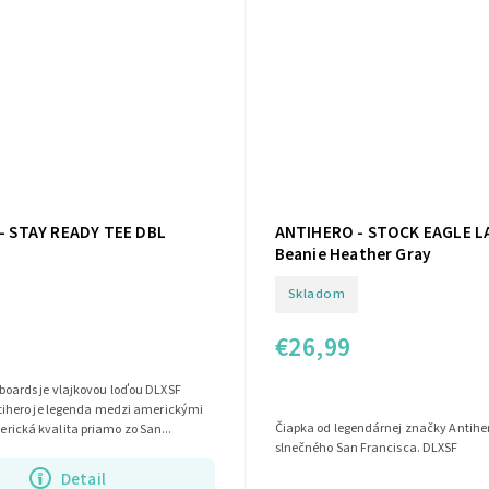
- STAY READY TEE DBL
ANTIHERO - STOCK EAGLE L
Beanie Heather Gray
Skladom
€26,99
boards je vlajkovou loďou DLXSF
ntihero je legenda medzi americkými
Čiapka od legendárnej značky Antihe
ická kvalita priamo zo San...
slnečného San Francisca. DLXSF
Detail