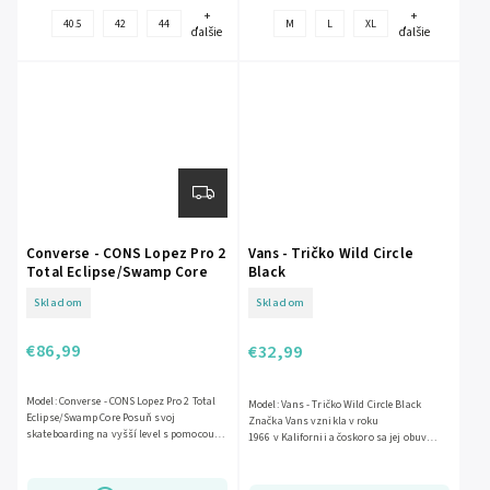
+
+
40.5
42
44
M
L
XL
ďalšie
ďalšie
Converse - CONS Lopez Pro 2
Vans - Tričko Wild Circle
Total Eclipse/Swamp Core
Black
Skladom
Skladom
€86,99
€32,99
Model: Converse - CONS Lopez Pro 2 Total
Model: Vans - Tričko Wild Circle Black
Eclipse/Swamp Core Posuň svoj
Značka Vans vznikla v roku
skateboarding na vyšší level s pomocou
1966 v Kalifornii a čoskoro sa jej obuv
vybraných modelov Converse CONS....
stala vlastnou pre celú...