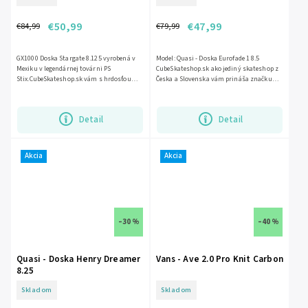
€50,99
€47,99
€84,99
€79,99
GX1000 Doska Stargate 8.125 vyrobená v
Model: Quasi - Doska Eurofade 1 8.5
Mexiku v legendárnej továrni PS
CubeSkateshop.sk ako jediný skateshop z
Stix.CubeSkateshop.sk vám s hrdosťou
Česka a Slovenska vám prináša značku
prináša na Slovensko legendárnu San...
Quasi skatesboards. Značka bola...
Detail
Detail
Akcia
Akcia
–30 %
–40 %
Quasi - Doska Henry Dreamer
Vans - Ave 2.0 Pro Knit Carbon
8.25
Skladom
Skladom