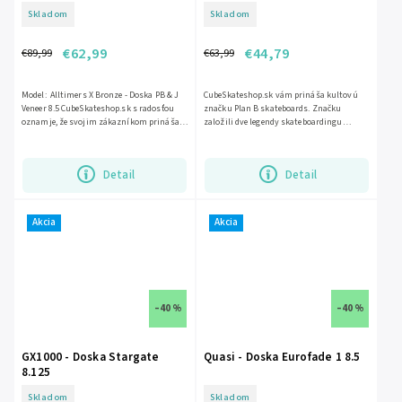
Skladom
Skladom
€62,99
€44,79
€89,99
€63,99
Model: Alltimers X Bronze - Doska PB & J
CubeSkateshop.sk vám prináša kultovú
Veneer 8.5 CubeSkateshop.sk s radosťou
značku Plan B skateboards. Značku
oznamje, že svojim zákazníkom prináša
založili dve legendy skateboardingu
jednu z najvyhajpovanejších...
Danny Way a Colin McKay. Dosky majú...
Detail
Detail
Akcia
Akcia
–40 %
–40 %
GX1000 - Doska Stargate
Quasi - Doska Eurofade 1 8.5
8.125
Skladom
Skladom