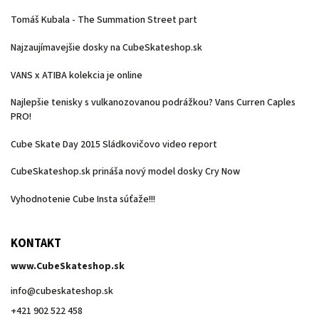
Tomáš Kubala - The Summation Street part
Najzaujímavejšie dosky na CubeSkateshop.sk
VANS x ATIBA kolekcia je online
Najlepšie tenisky s vulkanozovanou podrážkou? Vans Curren Caples
PRO!
Cube Skate Day 2015 Sládkovičovo video report
CubeSkateshop.sk prináša nový model dosky Cry Now
Vyhodnotenie Cube Insta súťaže!!!
KONTAKT
www.CubeSkateshop.sk
info
@
cubeskateshop.sk
+421 902 522 458