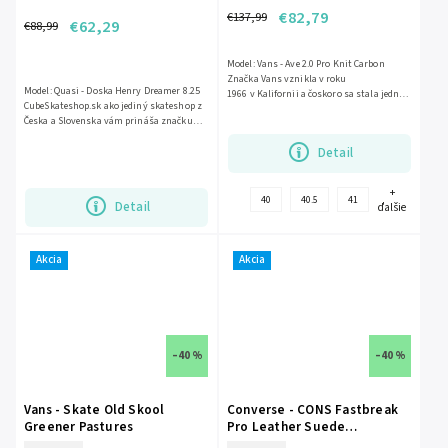
€82,79
€137,99
€62,29
€88,99
Model: Vans - Ave 2.0 Pro Knit Carbon
Značka Vans vznikla v roku
Model: Quasi - Doska Henry Dreamer 8.25
1966 v Kalifornii a čoskoro sa stala jednou
CubeSkateshop.sk ako jediný skateshop z
z najlepších...
Česka a Slovenska vám prináša značku
Quasi skatesboards. Značka...
Detail
+
40
40.5
41
Detail
ďalšie
Akcia
Akcia
–40 %
–40 %
Vans - Skate Old Skool
Converse - CONS Fastbreak
Greener Pastures
Pro Leather Suede
Black/White