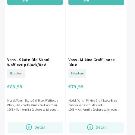
Vans - Skate Old Skool
Vans - Mikina Graff Loose
Wafflecup Black/Red
Blue
Skladom
Skladom
€88,99
€79,99
Model: Vans - Skate Old Skool Wafflecup
Model: Vans - Mikina Graff Loose Blue
Black/Red Značka Vans vznikla v roku
Značka Vans vznikla v roku
1966 v Kalifornii a čoskoro sa jej obuv
1966 v Kalifornii a čoskoro sa jej obuv
stala...
stala vlastnou pre celú...
Detail
Detail