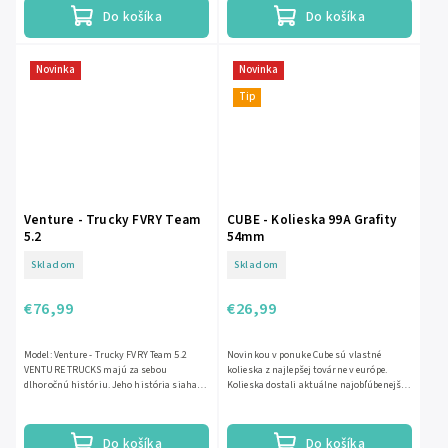
Do košíka
Do košíka
Novinka
Novinka
Tip
Venture - Trucky FVRY Team
CUBE - Kolieska 99A Grafity
5.2
54mm
Skladom
Skladom
€76,99
€26,99
Model: Venture - Trucky FVRY Team 5.2
Novinkou v ponuke Cube sú vlastné
VENTURE TRUCKS majú za sebou
kolieska z najlepšej továrne v európe.
dlhoročnú históriu. Jeho história siaha
Kolieska dostali aktuálne najobľúbenejší
do 80-tych rokov. Značka sa dostala do...
tvar: SR shape a je to takzvaná...
Do košíka
Do košíka