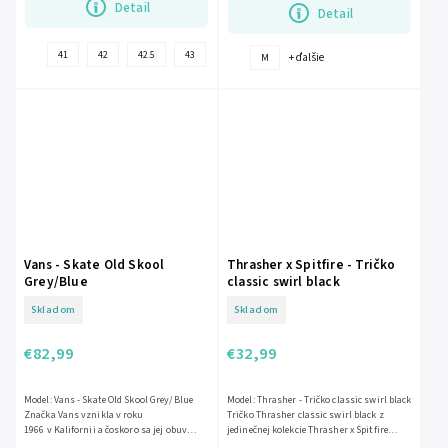
Detail
Detail
+
41
42
42.5
43
44.5
+ ďalšie
M
ďalšie
Vans - Skate Old Skool
Thrasher x Spitfire - Tričko
Grey/Blue
classic swirl black
Skladom
Skladom
€82,99
€32,99
Model: Vans - Skate Old Skool Grey/Blue
Model: Thrasher - Tričko classic swirl black
Značka Vans vznikla v roku
Tričko Thrasher classic swirl black z
1966 v Kalifornii a čoskoro sa jej obuv
jedinečnej kolekcie Thrasher x Spitfire
stala vlastnou pre...
zima 2025 Tričko zo...