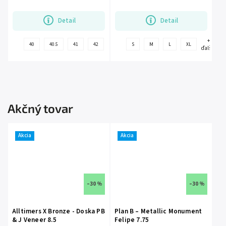
Detail
Detail
+
+
40
40.5
41
42
42.5
S
43
M
L
XL
ďalšie
ďalšie
Akčný tovar
Akcia
Akcia
–30 %
–30 %
Alltimers X Bronze - Doska PB
Plan B – Metallic Monument
& J Veneer 8.5
Felipe 7.75