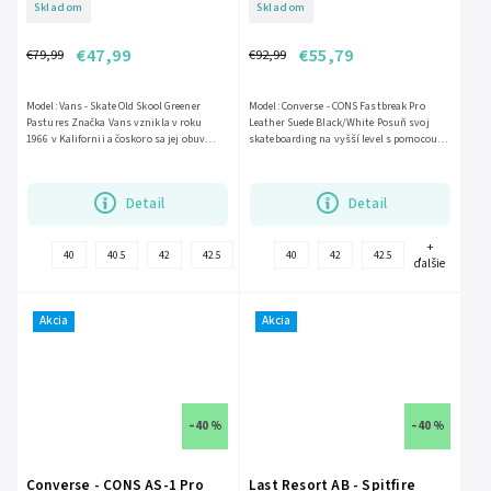
Skladom
Skladom
€47,99
€55,79
€79,99
€92,99
Model: Vans - Skate Old Skool Greener
Model: Converse - CONS Fastbreak Pro
Pastures Značka Vans vznikla v roku
Leather Suede Black/White Posuň svoj
1966 v Kalifornii a čoskoro sa jej obuv
skateboarding na vyšší level s pomocou
stala...
vybraných modelov Converse CONS....
Detail
Detail
+
+
40
40.5
42
42.5
40
42
42.5
ďalšie
ďalšie
Akcia
Akcia
–40 %
–40 %
Converse - CONS AS-1 Pro
Last Resort AB - Spitfire