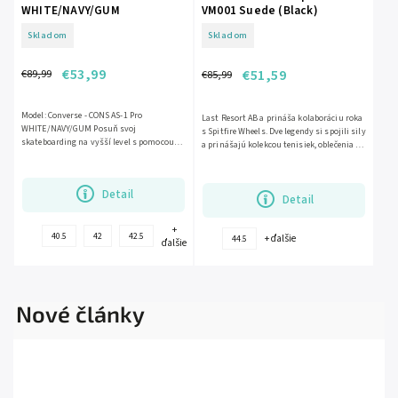
WHITE/NAVY/GUM
VM001 Suede (Black)
Skladom
Skladom
€53,99
€51,59
€89,99
€85,99
Model: Converse - CONS AS-1 Pro
Last Resort AB a prináša kolaboráciu roka
WHITE/NAVY/GUM Posuň svoj
s Spitfire Wheels. Dve legendy si spojili sily
skateboarding na vyšší level s pomocou
a prinášajú kolekcou tenisiek, oblečenia a
vybraných modelov Converse CONS.
nejlepších...
Converse...
Detail
Detail
+
40.5
42
42.5
+ ďalšie
44.5
ďalšie
Nové články