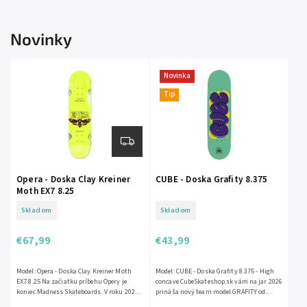
Novinky
Novinka
Tip
Opera - Doska Clay Kreiner
CUBE - Doska Grafity 8.375
Moth EX7 8.25
Skladom
Skladom
€67,99
€43,99
Model: Opera - Doska Clay Kreiner Moth
Model: CUBE - Doska Grafity 8.375 - High
EX7 8.25 Na začiatku príbehu Opery je
concave CubeSkateshop.sk vám na jar 2026
koniec Madness Skateboards. V roku 2023
prináša nový team model GRAFITY od
došlo k niekoľkým zmenám v...
nášho kamaráta a team ridera...