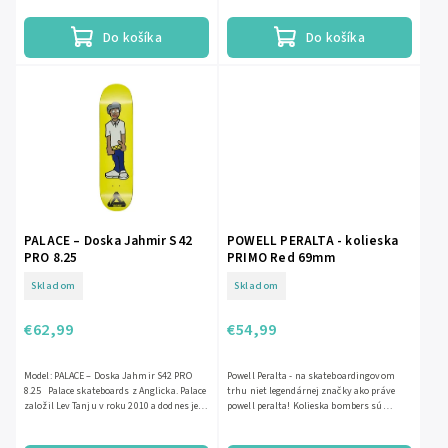
Do košíka
Do košíka
PALACE – Doska Jahmir S42
POWELL PERALTA - kolieska
PRO 8.25
PRIMO Red 69mm
Skladom
Skladom
€62,99
€54,99
Model: PALACE – Doska Jahmir S42 PRO
Powell Peralta - na skateboardingovom
8.25 Palace skateboards z Anglicka. Palace
trhu niet legendárnej značky ako práve
založil Lev Tanju v roku 2010 a dodnes je
powell peralta! Kolieska bombers sú
najvyhľadánejšou...
ideálne na všetky povrchy, vďaka...