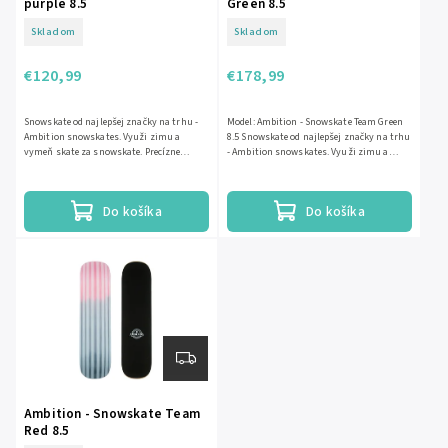
purple 8.5
Green 8.5
Skladom
Skladom
€120,99
€178,99
Snowskate od najlepšej značky na trhu -
Model: Ambition - Snowskate Team Green
Ambition snowskates. Využi zimu a
8.5 Snowskate od najlepšej značky na trhu
vymeň skate za snowskate. Precízne
- Ambition snowskates. Využi zimu a
spracovanie, jedinečný tvar a...
vymeň skate za...
Do košíka
Do košíka
Ambition - Snowskate Team
Red 8.5