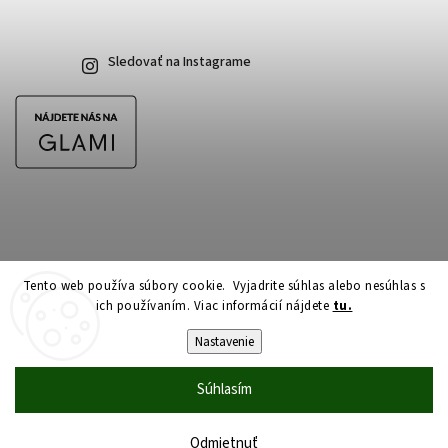
Sledovať na Instagrame
Tento web používa súbory cookie. Vyjadrite súhlas alebo nesúhlas s
ich používaním. Viac informácií nájdete
tu.
Copyright 2026
CubeSkateshop.sk
. Všetky práva vyhradené.
Upraviť nastavenie cookies
Nastavenie
Vytvořil
Shoptet
| Design
Shoptak.cz
Súhlasím
Odmietnuť