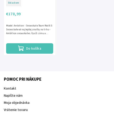
Skladom
€178,99
Model: Ambition - Snowskate Team Red 8.5
Snowskate od najlepšej značky na trhu -
Ambition snowskates. Využi zimu a
vymeň skate za snowskate....
Do košíka
POMOC PRI NÁKUPE
Kontakt
Napíšte nám
Moja objednávka
Vrátenie tovaru