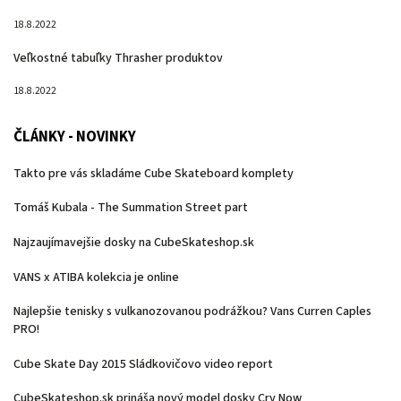
18.8.2022
Veľkostné tabuľky Thrasher produktov
18.8.2022
ČLÁNKY - NOVINKY
Takto pre vás skladáme Cube Skateboard komplety
Tomáš Kubala - The Summation Street part
Najzaujímavejšie dosky na CubeSkateshop.sk
VANS x ATIBA kolekcia je online
Najlepšie tenisky s vulkanozovanou podrážkou? Vans Curren Caples
PRO!
Cube Skate Day 2015 Sládkovičovo video report
CubeSkateshop.sk prináša nový model dosky Cry Now