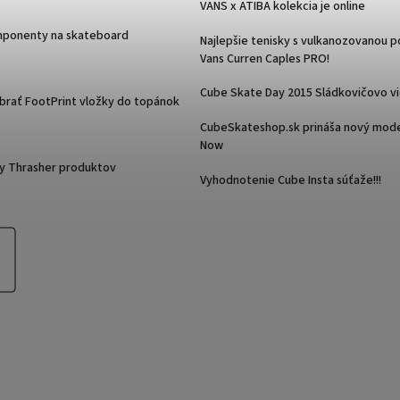
VANS x ATIBA kolekcia je online
mponenty na skateboard
Najlepšie tenisky s vulkanozovanou 
Vans Curren Caples PRO!
Cube Skate Day 2015 Sládkovičovo v
ybrať FootPrint vložky do topánok
CubeSkateshop.sk prináša nový mode
Now
y Thrasher produktov
Vyhodnotenie Cube Insta súťaže!!!