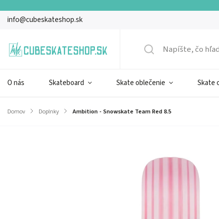
info@cubeskateshop.sk
O nás
Skateboard
Skate oblečenie
Skate 
Domov
/
Doplnky
/
Ambition - Snowskate Team Red 8.5
Značka:
Ambition