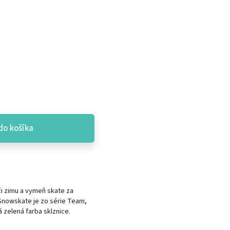
do košíka
ži zimu a vymeň skate za
 Snowskate je zo série Team,
á zelená farba sklznice.