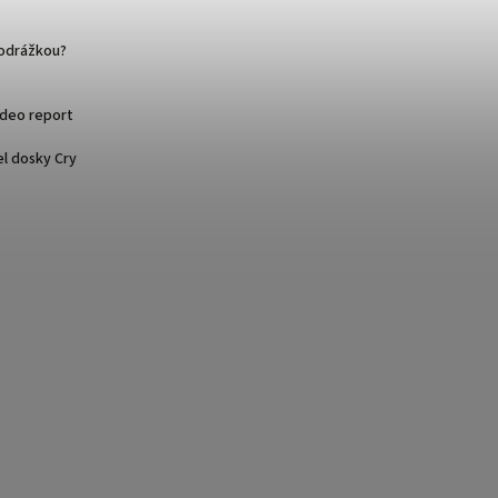
podrážkou?
ideo report
l dosky Cry