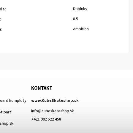
Doplnky
ria
:
8.5
:
Ambition
a
:
KONTAKT
board komplety
www.CubeSkateshop.sk
info
@
cubeskateshop.sk
t part
+421 902 522 458
eshop.sk