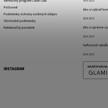
Vernostný program Cube Club
18.8.2022
Poštovné
Ako si vybrať ko
Podmienky ochrany osobných údajov
18.8.2022
Obchodné podmienky
Ako si správne v
Reklamačný poriadok
18.8.2022
Veľkostné tabuľk
18.8.2022
INSTAGRAM