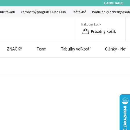
LANGUAGE:
nie tovaru
Vernostný program Cube Club
Poštovné
Podmienky ochrany osob
Nákupný košík
Prázdny košík
ZNAČKY
Team
Tabuľky veľkostí
Články - Novi