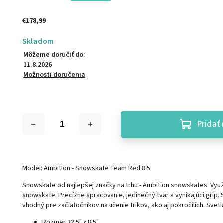
€178,99
Skladom
Môžeme doručiť do:
11.8.2026
Možnosti doručenia
Pridať 
Model: Ambition - Snowskate Team Red 8.5
Snowskate od najlepšej značky na trhu - Ambition snowskates. Vyu
snowskate. Precízne spracovanie, jedinečný tvar a vynikajúci grip.
vhodný pre začiatočníkov na učenie trikov, ako aj pokročilích. Svetl
Rozmer 32.5" x 8.5"