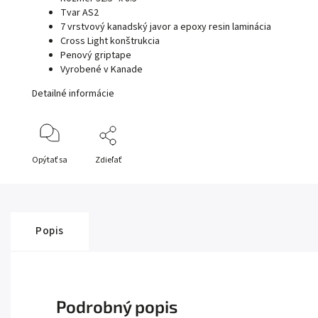
Tvar AS2
7 vrstvový kanadský javor a epoxy resin laminácia
Cross Light konštrukcia
Penový griptape
Vyrobené v Kanade
Detailné informácie
Opýtať sa
Zdieľať
Popis
Podrobný popis