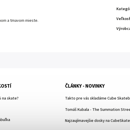
Kategó
Veľkosť
dnom a tmavom mieste.
Výrobc
KOSTÍ
ČLÁNKY - NOVINKY
 na skate?
Takto pre vás skladáme Cube Skate
Tomáš Kubala - The Summation Stree
abuľka
Najzaujímavejšie dosky na CubeSkat