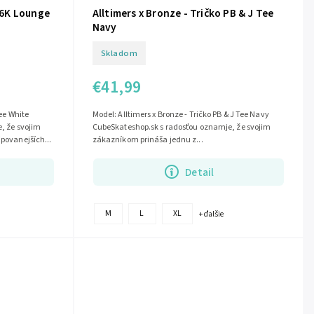
 56K Lounge
Alltimers x Bronze - Tričko PB & J Tee
Navy
Skladom
€41,99
ee White
Model: Alltimers x Bronze - Tričko PB & J Tee Navy
, že svojim
CubeSkateshop.sk s radosťou oznamje, že svojim
povanejších...
zákazníkom prináša jednu z...
Detail
M
L
XL
+ ďalšie