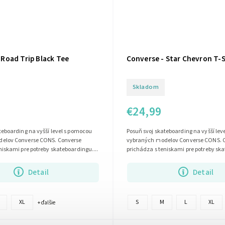
 Road Trip Black Tee
Converse - Star Chevron T-S
Skladom
€24,99
teboarding na vyšší level s pomocou
Posuň svoj skateboarding na vyšší lev
elov Converse CONS. Converse
vybraných modelov Converse CONS. 
niskami pre potreby skateboardingu....
prichádza s teniskami pre potreby ska
Detail
Detail
XL
S
M
L
XL
+ ďalšie