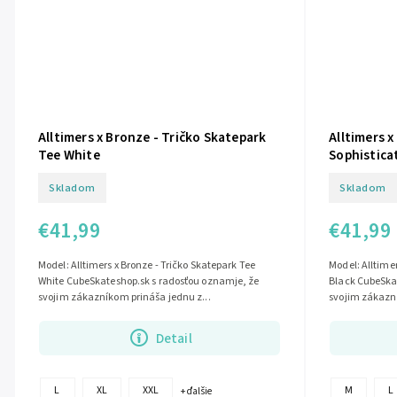
Alltimers x Bronze - Tričko Skatepark
Alltimers x
Tee White
Sophistica
Skladom
Skladom
€41,99
€41,99
Model: Alltimers x Bronze - Tričko Skatepark Tee
Model: Alltimer
White CubeSkateshop.sk s radosťou oznamje, že
Black CubeSka
svojim zákazníkom prináša jednu z...
svojim zákazní
Detail
L
XL
XXL
M
L
+ ďalšie