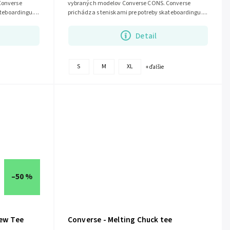
Converse
vybraných modelov Converse CONS. Converse
teboardingu....
prichádza s teniskami pre potreby skateboardingu....
Detail
S
M
XL
+ ďalšie
–50 %
Sew Tee
Converse - Melting Chuck tee