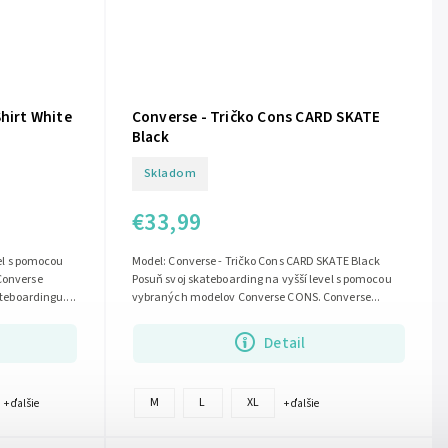
hirt White
Converse - Tričko Cons CARD SKATE
Black
Skladom
€33,99
el s pomocou
Model: Converse - Tričko Cons CARD SKATE Black
Converse
Posuň svoj skateboarding na vyšší level s pomocou
teboardingu....
vybraných modelov Converse CONS. Converse...
Detail
M
L
XL
+ ďalšie
+ ďalšie