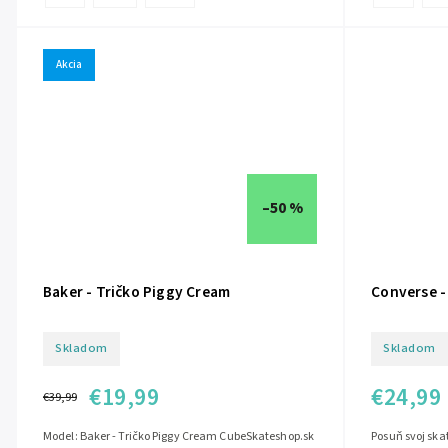
Akcia
–50 %
Baker - Tričko Piggy Cream
Converse -
Skladom
Skladom
€19,99
€24,99
€39,99
Model: Baker - Tričko Piggy Cream CubeSkateshop.sk
Posuň svoj ska