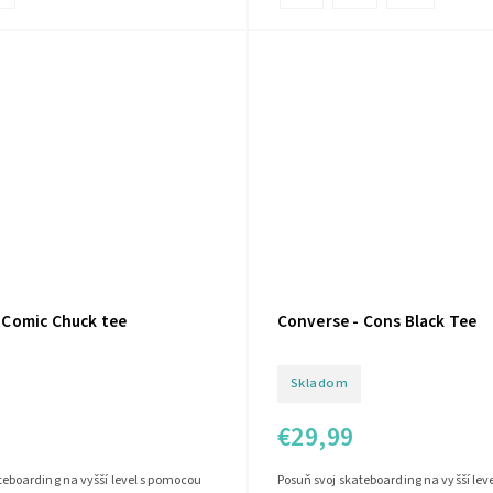
 Comic Chuck tee
Converse - Cons Black Tee
Skladom
€29,99
teboarding na vyšší level s pomocou
Posuň svoj skateboarding na vyšší lev