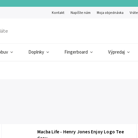
Kontakt
Napíšte nám
Moja objednávka
Vráte
obuv
Doplnky
Fingerboard
Výpredaj
Macba Life - Henry Jones Enjoy Logo Tee