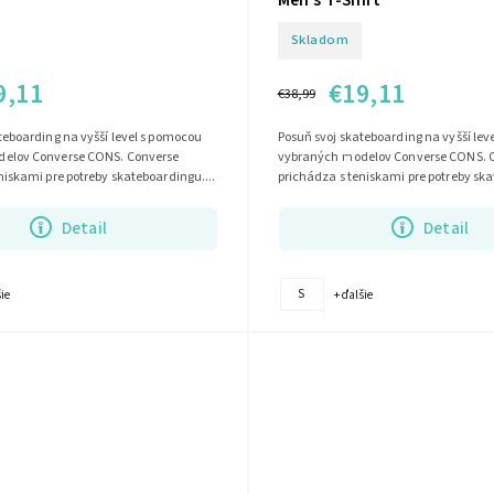
Skladom
9,11
€19,11
€38,99
teboarding na vyšší level s pomocou
Posuň svoj skateboarding na vyšší lev
elov Converse CONS. Converse
vybraných modelov Converse CONS. 
niskami pre potreby skateboardingu....
prichádza s teniskami pre potreby ska
Detail
Detail
S
šie
+ ďalšie