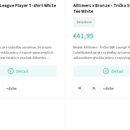
 League Player T-shirt White
Alltimers x Bronze - Tričko
Tee White
Skladom
€41,99
.sk s radosťou oznamje, že svojim
Model: Alltimers - Tričko 56K Lounge T
ináša jednu z najvyhajpovanejších
CubeSkateshop.sk s radosťou oznamje
ew Yorských značiek Alltimers.
zákazníkom prináša jednu z najvyhaj
Detail
Detail
M
XL
+ ďalšie
+ ďalšie