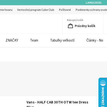
LANGUAGE:
nie tovaru
Vernostný program Cube Club
Poštovné
Podmienky ochrany osob
Nákupný košík
Prázdny košík
ZNAČKY
Team
Tabuľky veľkostí
Články - Novi
Vans - HALF CAB 30TH OTW tee Dress