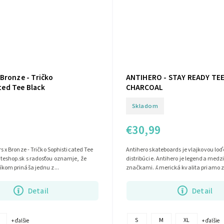
 Bronze - Tričko
ANTIHERO - STAY READY TE
ted Tee Black
CHARCOAL
Skladom
€30,99
s x Bronze - Tričko Sophisticated Tee
Antihero skateboards je vlajkovou lo
teshop.sk s radosťou oznamje, že
distribúcie. Antihero je legenda med
kom prináša jednu z...
značkami. Americká kvalita priamo zo
Detail
Detail
S
M
XL
+ ďalšie
+ ďalšie