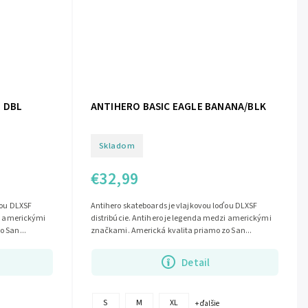
E DBL
ANTIHERO BASIC EAGLE BANANA/BLK
Skladom
€32,99
ďou DLXSF
Antihero skateboards je vlajkovou loďou DLXSF
zi americkými
distribúcie. Antihero je legenda medzi americkými
 San...
značkami. Americká kvalita priamo zo San...
Detail
S
M
XL
+ ďalšie