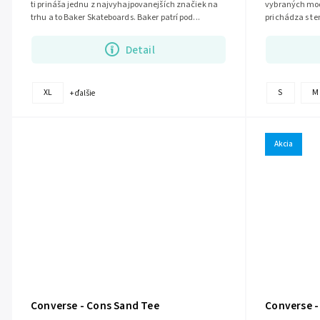
ti prináša jednu z najvyhajpovanejších značiek na
vybraných mod
trhu a to Baker Skateboards. Baker patrí pod...
prichádza s te
Detail
XL
S
M
+ ďalšie
Akcia
Converse - Cons Sand Tee
Converse -