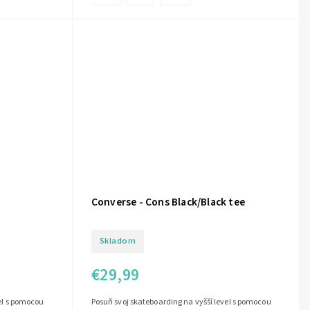
Converse - Cons Black/Black tee
Skladom
€29,99
el s pomocou
Posuň svoj skateboarding na vyšší level s pomocou