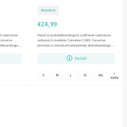
Skladom
€24,99
Posuň svoj skateboarding na vyšší level s pomocou
el s pomocou
vybraných modelov Converse CONS. Converse
Converse
prichádza s teniskami pre potreby skateboardingu....
teboardingu....
Detail
+
S
M
L
XL
XXL
ďalšie