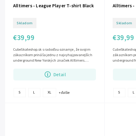
Alltimers - League Player T-shirt Black
Alltimers -
Skladom
Skladom
€39,99
€39,99
CubeSkateshop.sk s radosťou oznamje, že svojim
CubeSkateshop
zákazníkom prináša jednu z najvyhajpovanejších
zákazníkom pr
underground New Yorských značiek Alltimers.
underground N
Alltimers...
Alltimers...
Detail
S
L
XL
S
L
+ ďalšie