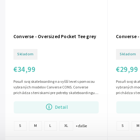
Converse - Oversized Pocket Tee grey
Converse -
Skladom
Skladom
€34,99
€29,99
Posuň svoj skateboarding na vyšší level s pomocou
Posuň svoj ska
vybraných modelov Converse CONS. Converse
vybraných mod
prichádza s teniskami pre potreby skateboardingu....
prichádza s te
Detail
S
M
L
XL
S
M
+ ďalšie