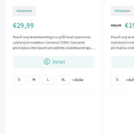
Skladom
Skladom
€29,99
€1
€38,99
Posuň svoj skateboarding na vyšší level s pomocou
Posuň svoj ska
vybraných modelov Converse CONS. Converse
vybraných mod
prichádza s teniskami pre potreby skateboardingu....
prichádza s te
Detail
S
M
L
XL
S
+ ďalšie
+ ďal