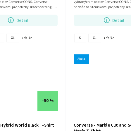
elov Converse CONS. Converse
vybraných modelov Converse CONS. 
niskami pre potreby skateboardingu....
prichádza s teniskami pre potreby ska
Detail
Detail
XL
S
XL
+ ďalšie
+ ďalšie
Akcia
–50 %
 Hybrid World Black T-Shirt
Converse - Marble Cut and 
Men's T-Shirt