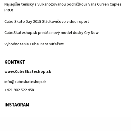
Najlepšie tenisky s vulkanozovanou podrážkou? Vans Curren Caples
PRO!
Cube Skate Day 2015 Sládkovičovo video report
CubeSkateshop.sk prináša nový model dosky Cry Now
Vyhodnotenie Cube Insta súťaže!!!
KONTAKT
www.CubeSkateshop.sk
info
@
cubeskateshop.sk
+421 902 522 458
INSTAGRAM