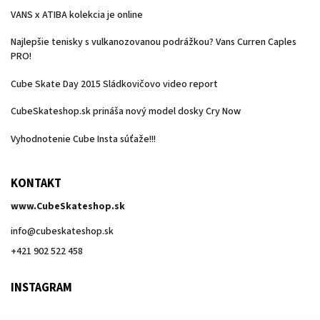
VANS x ATIBA kolekcia je online
Najlepšie tenisky s vulkanozovanou podrážkou? Vans Curren Caples
PRO!
Cube Skate Day 2015 Sládkovičovo video report
CubeSkateshop.sk prináša nový model dosky Cry Now
Vyhodnotenie Cube Insta súťaže!!!
KONTAKT
www.CubeSkateshop.sk
info
@
cubeskateshop.sk
+421 902 522 458
INSTAGRAM