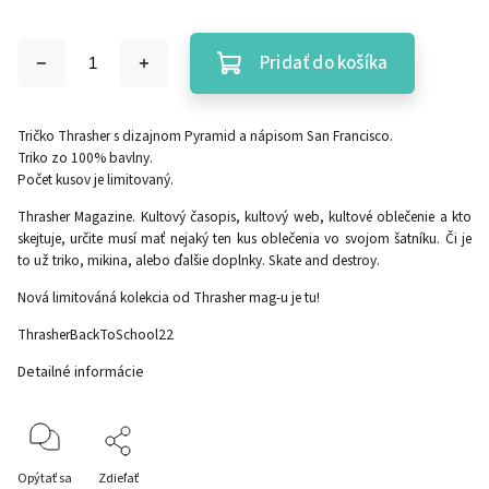
Pridať do košíka
Tričko Thrasher s dizajnom Pyramid a nápisom San Francisco.
Triko zo 100% bavlny.
Počet kusov je limitovaný.
Thrasher Magazine. Kultový časopis, kultový web, kultové oblečenie a kto
skejtuje, určite musí mať nejaký ten kus oblečenia vo svojom šatníku. Či je
to už triko, mikina, alebo ďalšie doplnky. Skate and destroy.
Nová limitováná kolekcia od Thrasher mag-u je tu!
ThrasherBackToSchool22
Detailné informácie
Opýtať sa
Zdieľať