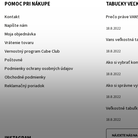
POMOC PRI NÁKUPE
TABUĽKY VEĽ
Kontakt
Prečo práve VANS
Napíšte nám
18.8.2022
Moja objednávka
Vans veľkostná t
Vrátenie tovaru
Vernostný program Cube Club
18.8.2022
Poštovné
Ako si vybrať ko
Podmienky ochrany osobných údajov
18.8.2022
Obchodné podmienky
Ako si správne v
Reklamačný poriadok
18.8.2022
Veľkostné tabuľk
18.8.2022