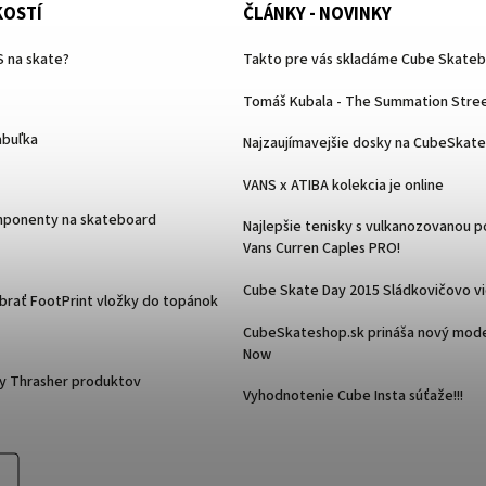
KOSTÍ
ČLÁNKY - NOVINKY
 na skate?
Takto pre vás skladáme Cube Skate
Tomáš Kubala - The Summation Stree
abuľka
Najzaujímavejšie dosky na CubeSkat
VANS x ATIBA kolekcia je online
mponenty na skateboard
Najlepšie tenisky s vulkanozovanou 
Vans Curren Caples PRO!
Cube Skate Day 2015 Sládkovičovo v
ybrať FootPrint vložky do topánok
CubeSkateshop.sk prináša nový mode
Now
y Thrasher produktov
Vyhodnotenie Cube Insta súťaže!!!