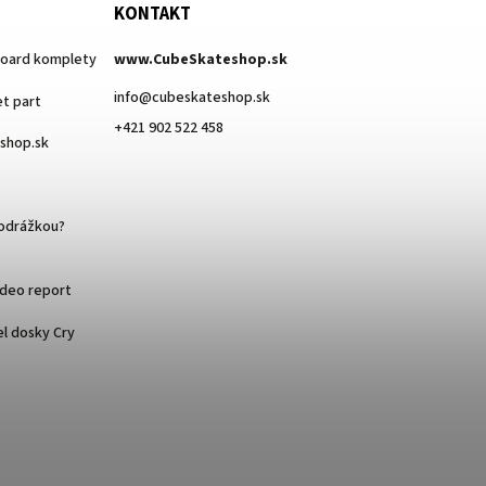
KONTAKT
board komplety
www.CubeSkateshop.sk
info
@
cubeskateshop.sk
t part
+421 902 522 458
eshop.sk
podrážkou?
ideo report
l dosky Cry