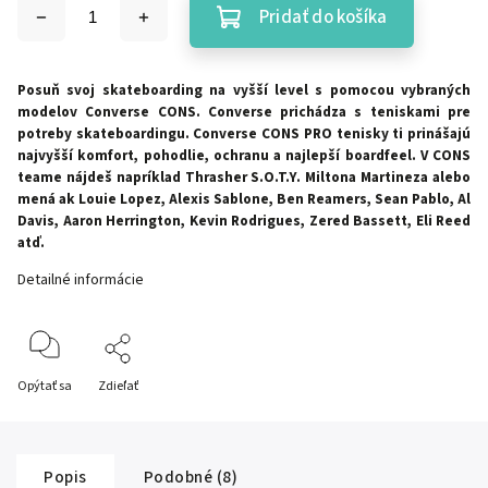
Pridať do košíka
Posuň svoj skateboarding na vyšší level s pomocou vybraných
modelov Converse CONS. Converse prichádza s teniskami pre
potreby skateboardingu. Converse CONS PRO tenisky ti prinášajú
najvyšší komfort, pohodlie, ochranu a najlepší boardfeel. V CONS
teame nájdeš napríklad Thrasher S.O.T.Y. Miltona Martineza alebo
mená ak Louie Lopez, Alexis Sablone, Ben Reamers, Sean Pablo, Al
Davis, Aaron Herrington, Kevin Rodrigues, Zered Bassett, Eli Reed
atď.
Detailné informácie
Opýtať sa
Zdieľať
Popis
Podobné (8)