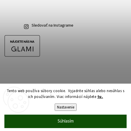
Sledovať na Instagrame
Tento web používa súbory cookie. Vyjadrite súhlas alebo nesúhlas s
ich používaním. Viac informácií nájdete
tu.
Copyright 2026
CubeSkateshop.sk
. Všetky práva vyhradené.
Upraviť nastavenie cookies
Nastavenie
Vytvořil
Shoptet
| Design
Shoptak.cz
Súhlasím