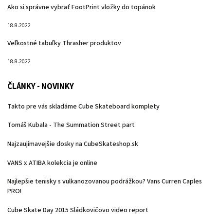
Ako si správne vybrať FootPrint vložky do topánok
18.8.2022
Veľkostné tabuľky Thrasher produktov
18.8.2022
ČLÁNKY - NOVINKY
Takto pre vás skladáme Cube Skateboard komplety
Tomáš Kubala - The Summation Street part
Najzaujímavejšie dosky na CubeSkateshop.sk
VANS x ATIBA kolekcia je online
Najlepšie tenisky s vulkanozovanou podrážkou? Vans Curren Caples
PRO!
Cube Skate Day 2015 Sládkovičovo video report