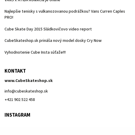
Najlepšie tenisky s vulkanozovanou podrážkou? Vans Curren Caples
PRO!
Cube Skate Day 2015 Sládkovičovo video report
CubeSkateshop.sk prináša nový model dosky Cry Now
Vyhodnotenie Cube Insta súťaže!!!
KONTAKT
www.CubeSkateshop.sk
info
@
cubeskateshop.sk
+421 902 522 458
INSTAGRAM