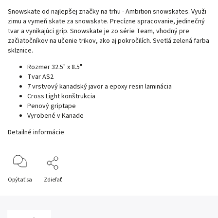
Snowskate od najlepšej značky na trhu - Ambition snowskates. Využi
zimu a vymeň skate za snowskate. Precízne spracovanie, jedinečný
tvar a vynikajúci grip. Snowskate je zo série Team, vhodný pre
začiatočníkov na učenie trikov, ako aj pokročilích. Svetlá zelená farba
sklznice.
Rozmer 32.5" x 8.5"
Tvar AS2
7 vrstvový kanadský javor a epoxy resin laminácia
Cross Light konštrukcia
Penový griptape
Vyrobené v Kanade
Detailné informácie
Opýtať sa
Zdieľať