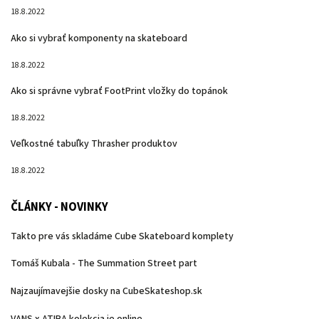
18.8.2022
Ako si vybrať komponenty na skateboard
18.8.2022
Ako si správne vybrať FootPrint vložky do topánok
18.8.2022
Veľkostné tabuľky Thrasher produktov
18.8.2022
ČLÁNKY - NOVINKY
Takto pre vás skladáme Cube Skateboard komplety
Tomáš Kubala - The Summation Street part
Najzaujímavejšie dosky na CubeSkateshop.sk
VANS x ATIBA kolekcia je online