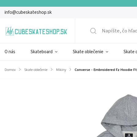
info@cubeskateshop.sk
O nás
Skateboard
Skate oblečenie
Skate 
Domov
/
Skate oblečenie
/
Mikiny
/
Converse - Embroidered Fz Hoodie Ft
Značka:
Converse