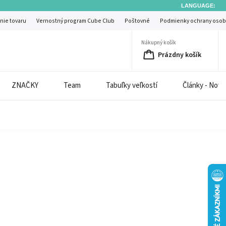
LANGUAGE:
nie tovaru
Vernostný program Cube Club
Poštovné
Podmienky ochrany osob
Nákupný košík
Prázdny košík
ZNAČKY
Team
Tabuľky veľkostí
Články - Novi