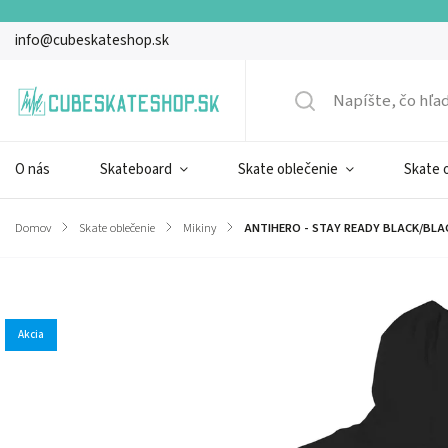
info@cubeskateshop.sk
O nás
Skateboard
Skate oblečenie
Skate 
Domov
/
Skate oblečenie
/
Mikiny
/
ANTIHERO - STAY READY BLACK/BLA
Značka:
Antihero
Akcia