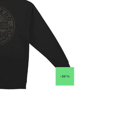
–50 %