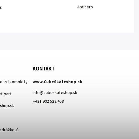
Antihero
a
:
KONTAKT
board komplety
www.CubeSkateshop.sk
info
@
cubeskateshop.sk
t part
+421 902 522 458
eshop.sk
podrážkou?