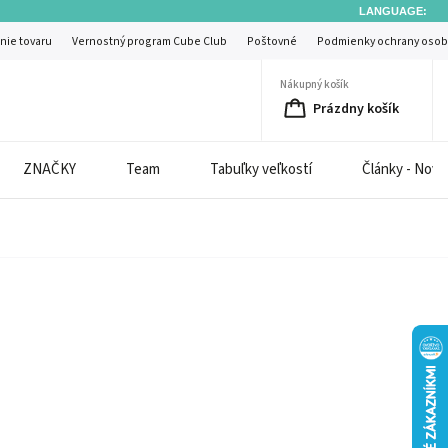
LANGUAGE:
nie tovaru
Vernostný program Cube Club
Poštovné
Podmienky ochrany osob
Nákupný košík
Prázdny košík
ZNAČKY
Team
Tabuľky veľkostí
Články - Novi