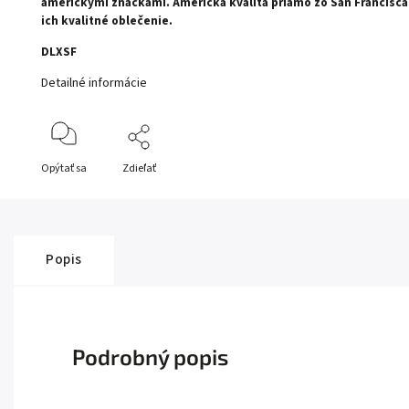
americkými značkami. Americká kvalita priamo zo San Francisca
ich kvalitné oblečenie.
DLXSF
Detailné informácie
Opýtať sa
Zdieľať
Popis
Podrobný popis