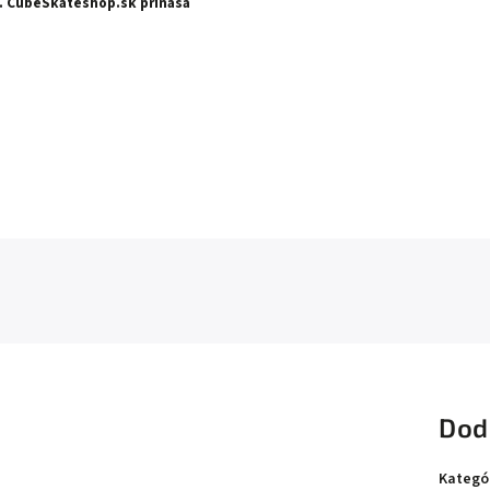
.
CubeSkateshop.sk prináša
Dod
Kategó