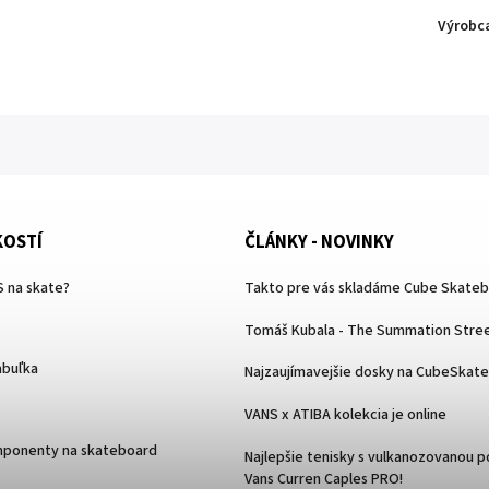
Výrobc
KOSTÍ
ČLÁNKY - NOVINKY
 na skate?
Takto pre vás skladáme Cube Skate
Tomáš Kubala - The Summation Stree
abuľka
Najzaujímavejšie dosky na CubeSkat
VANS x ATIBA kolekcia je online
mponenty na skateboard
Najlepšie tenisky s vulkanozovanou 
Vans Curren Caples PRO!