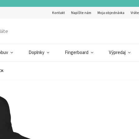
Kontakt
Napíšte nám
Moja objednávka
Vráte
obuv
Doplnky
Fingerboard
Výpredaj
CK