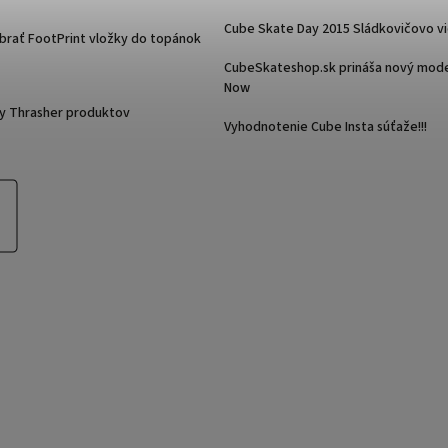
Cube Skate Day 2015 Sládkovičovo v
ybrať FootPrint vložky do topánok
CubeSkateshop.sk prináša nový mode
Now
y Thrasher produktov
Vyhodnotenie Cube Insta súťaže!!!