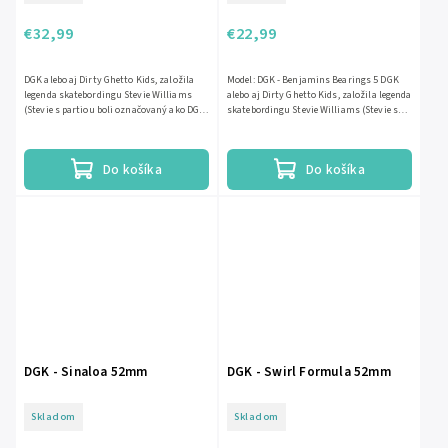
€32,99
€22,99
DGK alebo aj Dirty Ghetto Kids, založila
Model: DGK - Benjamins Bearings 5 DGK
legenda skatebordingu Stevie Williams
alebo aj Dirty Ghetto Kids, založila legenda
(Stevie s partiou boli označovaný ako DGK,
skatebordingu Stevie Williams (Stevie s
lebo pochádzali z...
partiou boli...
Do košíka
Do košíka
DGK - Sinaloa 52mm
DGK - Swirl Formula 52mm
Skladom
Skladom