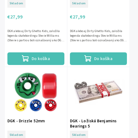
Skladom
Skladom
€27,99
€27,99
DGK alebo aj Dirty Ghetto Kids, založila
DGK alebo aj Dirty Ghetto Kids, založila
legenda skatebordingu Stevie Williams
legenda skatebordingu Stevie Williams
(Stevie s partiou boli označovaný ako DGK,
(Stevie s partiou boli označovaný ako DGK,
lebo pochádzali z...
lebo pochádzali z...
Do košíka
Do košíka
DGK - Drizzle 52mm
DGK - Ložiská Benjamins
Bearings 5
Skladom
Skladom