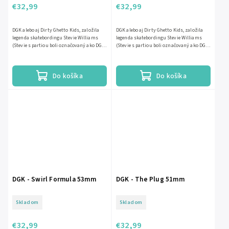
€32,99
€32,99
DGK alebo aj Dirty Ghetto Kids, založila
DGK alebo aj Dirty Ghetto Kids, založila
legenda skatebordingu Stevie Williams
legenda skatebordingu Stevie Williams
(Stevie s partiou boli označovaný ako DGK,
(Stevie s partiou boli označovaný ako DGK,
lebo pochádzali z...
lebo pochádzali z...
Do košíka
Do košíka
DGK - Swirl Formula 53mm
DGK - The Plug 51mm
Skladom
Skladom
€32,99
€32,99