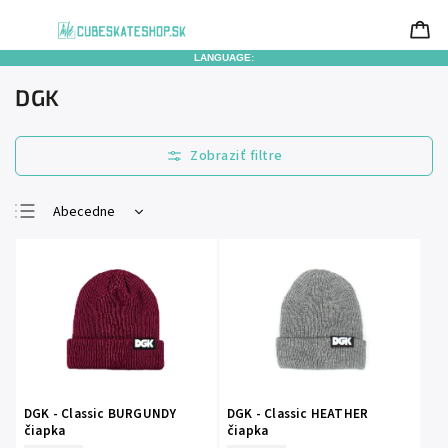
LANGUAGE:
DGK
Abecedne
Najlacnejšie
Najdrahšie
Najpredávanejšie
DGK - Classic BURGUNDY
DGK - Classic HEATHER
čiapka
čiapka