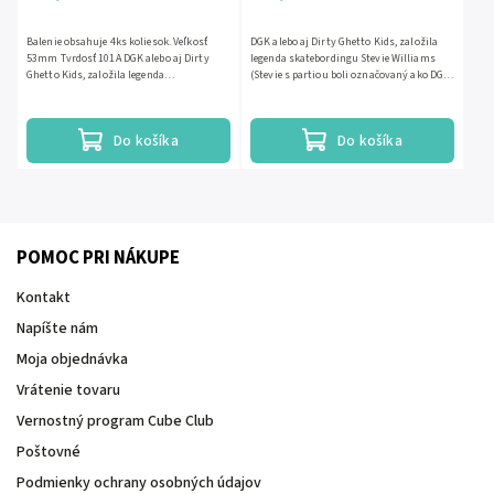
Balenie obsahuje 4ks koliesok. Veľkosť
DGK alebo aj Dirty Ghetto Kids, založila
53mm Tvrdosť 101A DGK alebo aj Dirty
legenda skatebordingu Stevie Williams
Ghetto Kids, založila legenda
(Stevie s partiou boli označovaný ako DGK,
skatebordingu Stevie Williams (Stevie...
lebo pochádzali z...
Do košíka
Do košíka
POMOC PRI NÁKUPE
Kontakt
Napíšte nám
Moja objednávka
Vrátenie tovaru
Vernostný program Cube Club
Poštovné
Podmienky ochrany osobných údajov