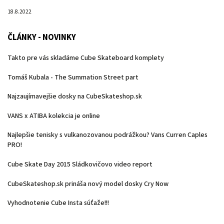
18.8.2022
ČLÁNKY - NOVINKY
Takto pre vás skladáme Cube Skateboard komplety
Tomáš Kubala - The Summation Street part
Najzaujímavejšie dosky na CubeSkateshop.sk
VANS x ATIBA kolekcia je online
Najlepšie tenisky s vulkanozovanou podrážkou? Vans Curren Caples
PRO!
Cube Skate Day 2015 Sládkovičovo video report
CubeSkateshop.sk prináša nový model dosky Cry Now
Vyhodnotenie Cube Insta súťaže!!!