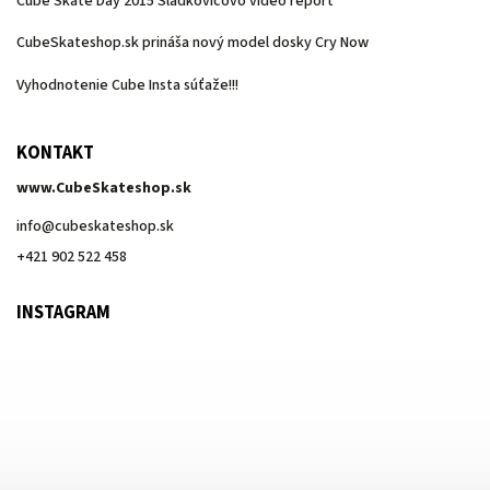
Cube Skate Day 2015 Sládkovičovo video report
CubeSkateshop.sk prináša nový model dosky Cry Now
Vyhodnotenie Cube Insta súťaže!!!
KONTAKT
www.CubeSkateshop.sk
info
@
cubeskateshop.sk
+421 902 522 458
INSTAGRAM