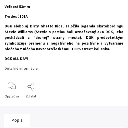
Veľkosť 53mm
Tvrdosť 101A
DGK alebo aj Dirty Ghetto Kids, založila legenda skatebordingu
Stevie Williams (Stevie s partiou boli označovaný ako DGK, lebo
pochádzali z "druhej" strany mesta). DGK predovšetkým
symbolizuje premenu z negatívneho na pozitívne a vytváranie
niečoho z ničoho navzdor všetkému. 100% street kolieska.
DGK ALL DAY!
Detailné informácie
Opýtať sa
Zdieľať
Popis