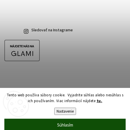
Sledovať na Instagrame
Tento web používa súbory cookie. Vyjadrite súhlas alebo nesúhlas s
ich používaním. Viac informácií nájdete
tu.
Copyright 2026
CubeSkateshop.sk
. Všetky práva vyhradené.
Upraviť nastavenie cookies
Nastavenie
Vytvořil
Shoptet
| Design
Shoptak.cz
Súhlasím