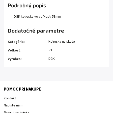
Podrobný popis
DGK kolieska vo veľkosti 53mm
Dodatočné parametre
Kolieska na skate
Kategória
:
53
Veľkosť
:
DGK
Výrobca
:
POMOC PRI NÁKUPE
Kontakt
Napíšte nám
Moja objednávka