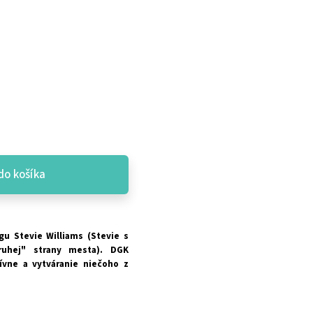
do košíka
gu Stevie Williams (Stevie s
ruhej" strany mesta). DGK
vne a vytváranie niečoho z