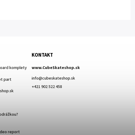
KONTAKT
board komplety
www.CubeSkateshop.sk
info
@
cubeskateshop.sk
t part
+421 902 522 458
eshop.sk
podrážkou?
ideo report