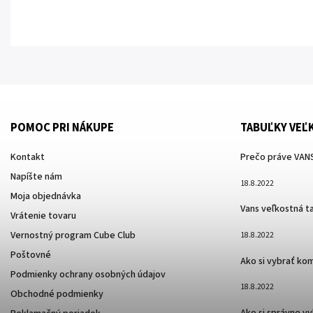
POMOC PRI NÁKUPE
TABUĽKY VEĽ
Kontakt
Prečo práve VANS
Napíšte nám
18.8.2022
Moja objednávka
Vans veľkostná t
Vrátenie tovaru
Vernostný program Cube Club
18.8.2022
Poštovné
Ako si vybrať ko
Podmienky ochrany osobných údajov
18.8.2022
Obchodné podmienky
Ako si správne v