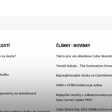
KOSTÍ
ČLÁNKY - NOVINKY
 na skate?
Takto pre vás skladáme Cube Skate
Tomáš Kubala - The Summation Stree
abuľka
Najzaujímavejšie dosky na CubeSkat
VANS x ATIBA kolekcia je online
mponenty na skateboard
Najlepšie tenisky s vulkanozovanou 
Vans Curren Caples PRO!
Cube Skate Day 2015 Sládkovičovo v
ybrať FootPrint vložky do topánok