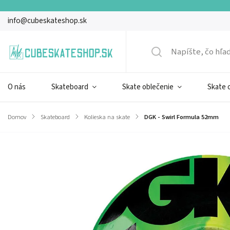
info@cubeskateshop.sk
O nás
Skateboard
Skate oblečenie
Skate 
Domov
/
Skateboard
/
Kolieska na skate
/
DGK - Swirl Formula 52mm
Značka:
DGK