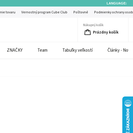
LANGUAGE:
nie tovaru
Vernostný program Cube Club
Poštovné
Podmienky ochrany osob
Nákupný košík
Prázdny košík
ZNAČKY
Team
Tabuľky veľkostí
Články - Novi