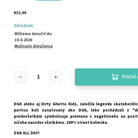
€32,99
Skladom
Môžeme doručiť do:
10.8.2026
Možnosti doručenia
Pridať 
DGK alebo aj Dirty Ghetto Kids, založila legenda skatebordin
partiou boli označovaný ako DGK, lebo pochádzali z "d
predovšetkým symbolizuje premenu z negatívneho na pozití
ničoho navzdor všetkému. 100% street kolieska.
DGK ALL DAY!