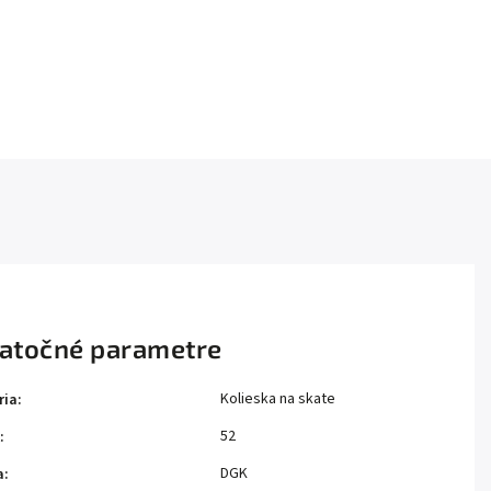
atočné parametre
Kolieska na skate
ria
:
52
:
DGK
a
: