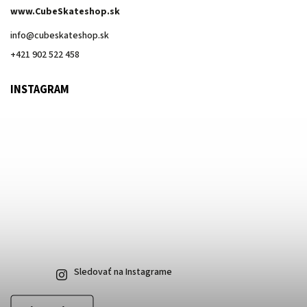
www.CubeSkateshop.sk
info
@
cubeskateshop.sk
+421 902 522 458
INSTAGRAM
Sledovať na Instagrame