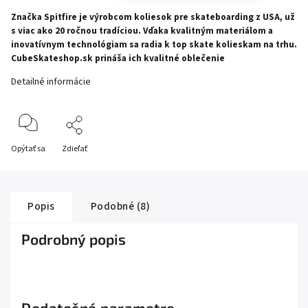
Značka Spitfire je výrobcom koliesok pre skateboarding z USA, už
s viac ako 20 ročnou tradíciou. Vďaka kvalitným materiálom a
inovatívnym technológiam sa radia k top skate kolieskam na trhu.
CubeSkateshop.sk prináša ich kvalitné oblečenie
Detailné informácie
Opýtať sa
Zdieľať
Popis
Podobné (8)
Podrobný popis
Dodatočné parametre