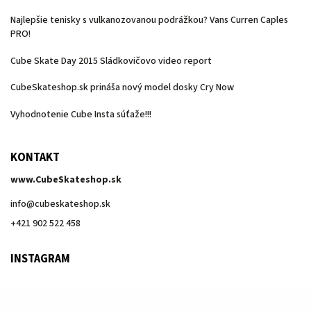
Najlepšie tenisky s vulkanozovanou podrážkou? Vans Curren Caples
PRO!
Cube Skate Day 2015 Sládkovičovo video report
CubeSkateshop.sk prináša nový model dosky Cry Now
Vyhodnotenie Cube Insta súťaže!!!
KONTAKT
www.CubeSkateshop.sk
info
@
cubeskateshop.sk
+421 902 522 458
INSTAGRAM