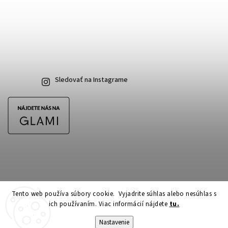
Sledovať na Instagrame
Tento web používa súbory cookie. Vyjadrite súhlas alebo nesúhlas s
ich používaním. Viac informácií nájdete
tu.
Copyright 2026
CubeSkateshop.sk
. Všetky práva vyhradené.
Upraviť nastavenie cookies
Nastavenie
Vytvořil
Shoptet
| Design
Shoptak.cz