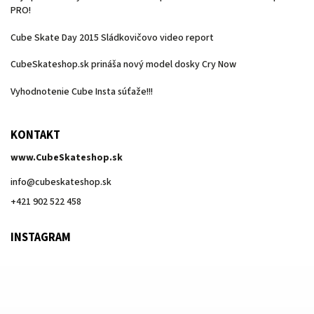
PRO!
Cube Skate Day 2015 Sládkovičovo video report
CubeSkateshop.sk prináša nový model dosky Cry Now
Vyhodnotenie Cube Insta súťaže!!!
KONTAKT
www.CubeSkateshop.sk
info
@
cubeskateshop.sk
+421 902 522 458
INSTAGRAM