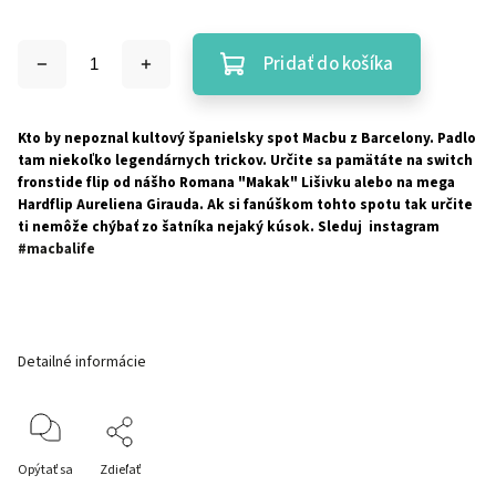
Pridať do košíka
Kto by nepoznal kultový španielsky spot Macbu z Barcelony. Padlo
tam niekoľko legendárnych trickov. Určite sa pamätáte na switch
fronstide flip od nášho Romana "Makak" Lišivku alebo na mega
Hardflip Aureliena Girauda. Ak si fanúškom tohto spotu tak určite
ti nemôže chýbať zo šatníka nejaký kúsok. Sleduj instagram
#macbalife
Detailné informácie
Opýtať sa
Zdieľať