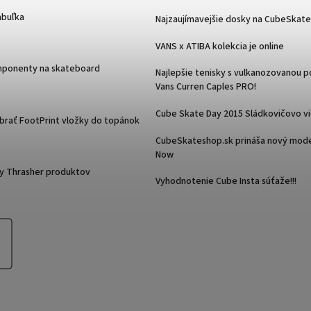
abuľka
Najzaujímavejšie dosky na CubeSkat
VANS x ATIBA kolekcia je online
mponenty na skateboard
Najlepšie tenisky s vulkanozovanou 
Vans Curren Caples PRO!
Cube Skate Day 2015 Sládkovičovo v
ybrať FootPrint vložky do topánok
CubeSkateshop.sk prináša nový mode
Now
y Thrasher produktov
Vyhodnotenie Cube Insta súťaže!!!