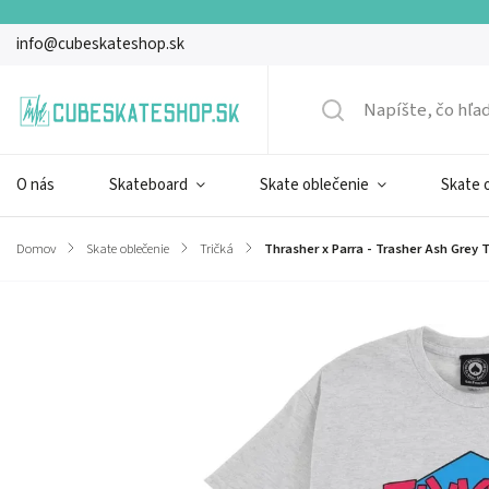
info@cubeskateshop.sk
O nás
Skateboard
Skate oblečenie
Skate 
Domov
/
Skate oblečenie
/
Tričká
/
Thrasher x Parra - Trasher Ash Grey T
Značka:
Thrasher