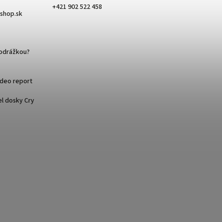
+421 902 522 458
eshop.sk
podrážkou?
ideo report
l dosky Cry