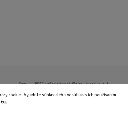
Copyright 2026
CubeSkateshop.sk
. Všetky práva vyhradené.
Upraviť nastavenie cookies
ry cookie. Vyjadrite súhlas alebo nesúhlas s ich používaním.
Vytvořil
Shoptet
| Design
Shoptak.cz
e
tu.