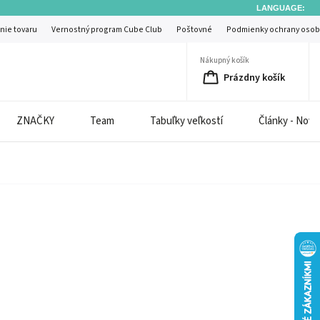
LANGUAGE:
nie tovaru
Vernostný program Cube Club
Poštovné
Podmienky ochrany osob
Nákupný košík
Prázdny košík
ZNAČKY
Team
Tabuľky veľkostí
Články - Novi