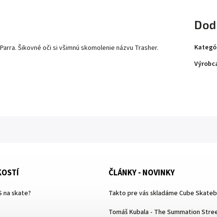
Dod
Kategó
Parra. Šikovné oči si všimnú skomolenie názvu Trasher.
Výrobc
KOSTÍ
ČLÁNKY - NOVINKY
 na skate?
Takto pre vás skladáme Cube Skate
Tomáš Kubala - The Summation Stree