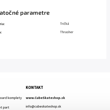
atočné parametre
Tričká
ria
:
Thrasher
a
:
KONTAKT
board komplety
www.CubeSkateshop.sk
info
@
cubeskateshop.sk
t part