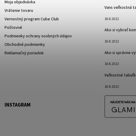
Moja objednávka
Vans veľkostná t
Vrátenie tovaru
Vernostný program Cube Club
18.8.2022
Poštovné
Ako si vybrať ko
Podmienky ochrany osobných údajov
18.8.2022
Obchodné podmienky
Ako si správne v
Reklamačný poriadok
18.8.2022
Veľkostné tabuľk
18.8.2022
INSTAGRAM