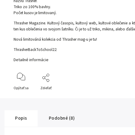
názvu Trasher.
Triko zo 100% bavlny.
Počet kusov je limitovaný.
Thrasher Magazine. Kultový časopis, kultový web, kultové oblečenie a kto
ten kus oblečenia vo svojom šatníku. Či je to už triko, mikina, alebo ďalš
Nová limitováná kolekcia od Thrasher mag-u je tu!
ThrasherBackToSchool22
Detailné informácie
Opýtať sa
Zdieľať
Popis
Podobné (8)