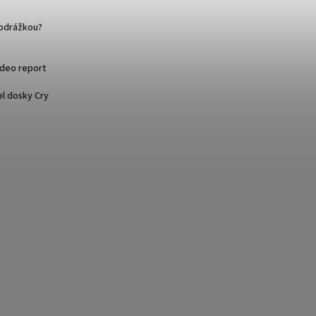
podrážkou?
ideo report
l dosky Cry