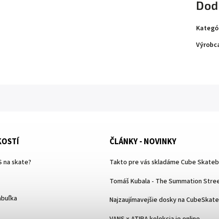
Dod
Kategó
Výrobc
KOSTÍ
ČLÁNKY - NOVINKY
 na skate?
Takto pre vás skladáme Cube Skate
Tomáš Kubala - The Summation Stree
abuľka
Najzaujímavejšie dosky na CubeSkat