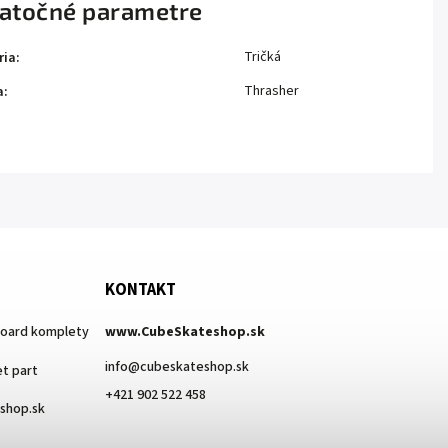
atočné parametre
Tričká
ria
:
Thrasher
a
:
KONTAKT
board komplety
www.CubeSkateshop.sk
info
@
cubeskateshop.sk
t part
+421 902 522 458
eshop.sk