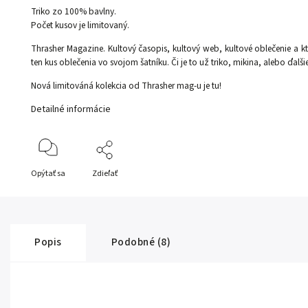
Triko zo 100% bavlny.
Počet kusov je limitovaný.
Thrasher Magazine. Kultový časopis, kultový web, kultové oblečenie a kto
ten kus oblečenia vo svojom šatníku. Či je to už triko, mikina, alebo ďalš
Nová limitováná kolekcia od Thrasher mag-u je tu!
Detailné informácie
Opýtať sa
Zdieľať
Popis
Podobné (8)