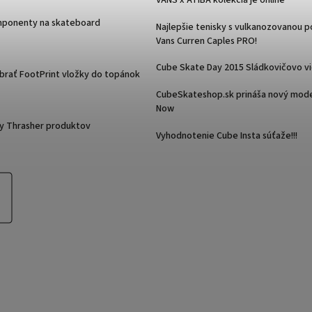
VANS x ATIBA kolekcia je online
mponenty na skateboard
Najlepšie tenisky s vulkanozovanou 
Vans Curren Caples PRO!
Cube Skate Day 2015 Sládkovičovo v
ybrať FootPrint vložky do topánok
CubeSkateshop.sk prináša nový mode
Now
y Thrasher produktov
Vyhodnotenie Cube Insta súťaže!!!