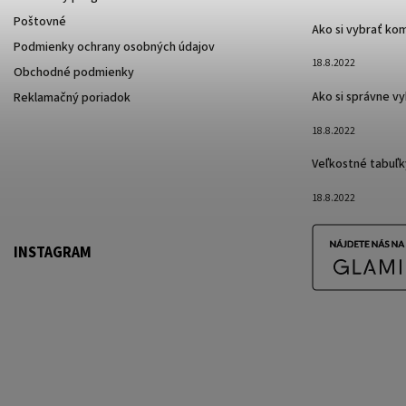
Poštovné
Ako si vybrať ko
Podmienky ochrany osobných údajov
18.8.2022
Obchodné podmienky
Ako si správne v
Reklamačný poriadok
18.8.2022
Veľkostné tabuľk
18.8.2022
INSTAGRAM