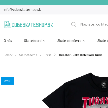
info@cubeskateshop.sk
O nás
Skateboard
Skate oblečenie
Skate 
Domov
/
Skate oblečenie
/
Tričká
/
Thrasher - Jake Dish Black Tričko
Značka:
Thrasher
Akcia