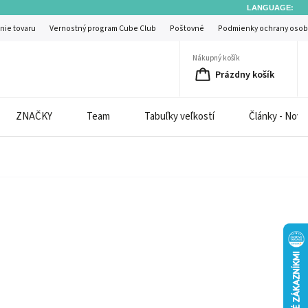
LANGUAGE:
nie tovaru
Vernostný program Cube Club
Poštovné
Podmienky ochrany osob
Nákupný košík
Prázdny košík
ZNAČKY
Team
Tabuľky veľkostí
Články - Novi