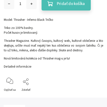
Pridať do košíka
Model: Thrasher - Inferno Black Tričko
Triko zo 100% bavlny.
Počet kusov je limitovaný.
Thrasher Magazine. Kultový časopis, kultový web, kultové oblečenie a kto
skejtuje, určite musí mať nejaký ten kus oblečenia vo svojom šatníku. Či je
to už triko, mikina, alebo ďalšie doplnky. Skate and destroy.
Nová limitováná kolekcia od Thrasher mag-u je tu!
Detailné informácie
Opýtať sa
Zdieľať