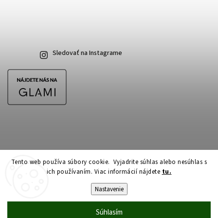
Sledovať na Instagrame
Tento web používa súbory cookie. Vyjadrite súhlas alebo nesúhlas s
ich používaním. Viac informácií nájdete
tu.
Copyright 2026
CubeSkateshop.sk
. Všetky práva vyhradené.
Upraviť nastavenie cookies
Nastavenie
Vytvořil
Shoptet
| Design
Shoptak.cz
Súhlasím