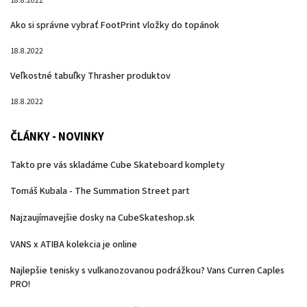
18.8.2022
Ako si správne vybrať FootPrint vložky do topánok
18.8.2022
Veľkostné tabuľky Thrasher produktov
18.8.2022
ČLÁNKY - NOVINKY
Takto pre vás skladáme Cube Skateboard komplety
Tomáš Kubala - The Summation Street part
Najzaujímavejšie dosky na CubeSkateshop.sk
VANS x ATIBA kolekcia je online
Najlepšie tenisky s vulkanozovanou podrážkou? Vans Curren Caples
PRO!