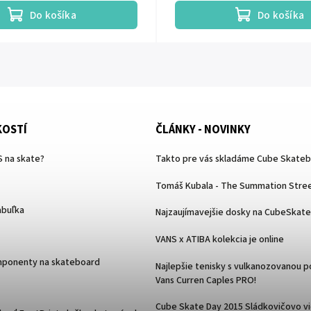
Do košíka
Do košíka
KOSTÍ
ČLÁNKY - NOVINKY
 na skate?
Takto pre vás skladáme Cube Skate
Tomáš Kubala - The Summation Stree
abuľka
Najzaujímavejšie dosky na CubeSkat
VANS x ATIBA kolekcia je online
mponenty na skateboard
Najlepšie tenisky s vulkanozovanou 
Vans Curren Caples PRO!
Cube Skate Day 2015 Sládkovičovo v