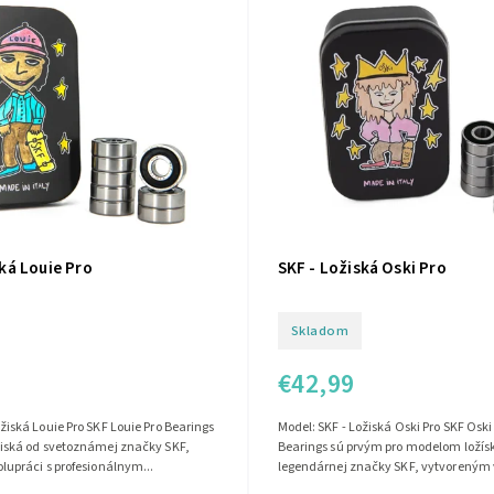
ská Louie Pro
SKF - Ložiská Oski Pro
Skladom
€42,99
ožiská Louie Pro SKF Louie Pro Bearings
Model: SKF - Ložiská Oski Pro SKF Oski
žiská od svetoznámej značky SKF,
Bearings sú prvým pro modelom ložís
olupráci s profesionálnym...
legendárnej značky SKF, vytvoreným v 