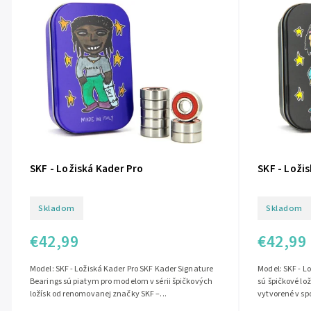
SKF - Ložiská Kader Pro
SKF - Loži
Skladom
Skladom
€42,99
€42,99
Model: SKF - Ložiská Kader Pro SKF Kader Signature
Model: SKF - L
Bearings sú piatym pro modelom v sérii špičkových
sú špičkové lo
ložísk od renomovanej značky SKF –...
vytvorené v sp