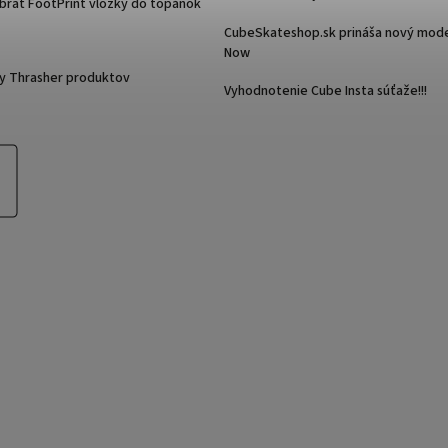
ybrať FootPrint vložky do topánok
CubeSkateshop.sk prináša nový mode
Now
y Thrasher produktov
Vyhodnotenie Cube Insta súťaže!!!