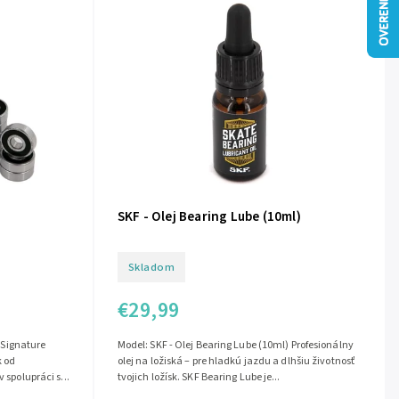
SKF - Olej Bearing Lube (10ml)
Skladom
€29,99
 Signature
Model: SKF - Olej Bearing Lube (10ml) Profesionálny
k od
olej na ložiská – pre hladkú jazdu a dlhšiu životnosť
spolupráci s...
tvojich ložísk. SKF Bearing Lube je...