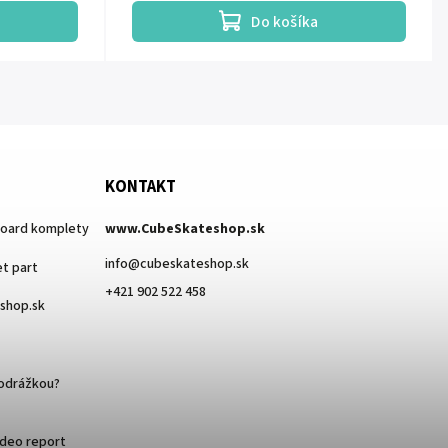
Do košíka
KONTAKT
board komplety
www.CubeSkateshop.sk
info
@
cubeskateshop.sk
t part
+421 902 522 458
eshop.sk
podrážkou?
ideo report