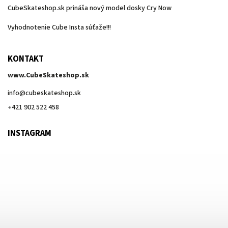
CubeSkateshop.sk prináša nový model dosky Cry Now
Vyhodnotenie Cube Insta súťaže!!!
KONTAKT
www.CubeSkateshop.sk
info
@
cubeskateshop.sk
+421 902 522 458
INSTAGRAM