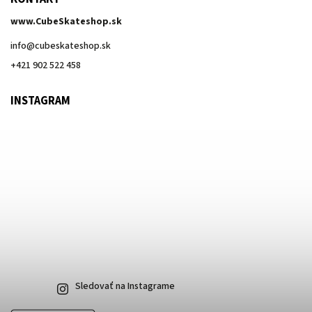
www.CubeSkateshop.sk
info
@
cubeskateshop.sk
+421 902 522 458
INSTAGRAM
Sledovať na Instagrame