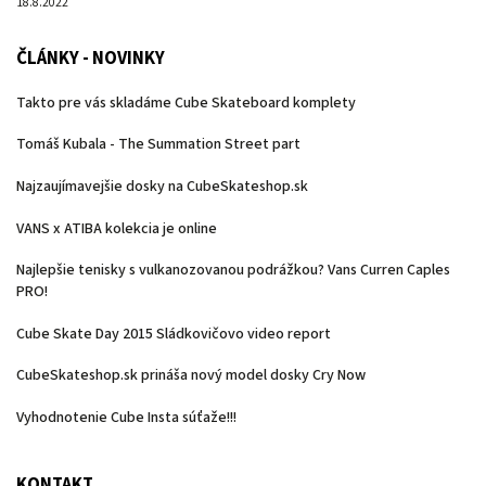
18.8.2022
ČLÁNKY - NOVINKY
Takto pre vás skladáme Cube Skateboard komplety
Tomáš Kubala - The Summation Street part
Najzaujímavejšie dosky na CubeSkateshop.sk
VANS x ATIBA kolekcia je online
Najlepšie tenisky s vulkanozovanou podrážkou? Vans Curren Caples
PRO!
Cube Skate Day 2015 Sládkovičovo video report
CubeSkateshop.sk prináša nový model dosky Cry Now
Vyhodnotenie Cube Insta súťaže!!!
KONTAKT