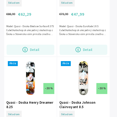
Skladom
Skladom
€62,29
€47,99
€88,99
€79,99
Model: Quasi - Doska Bledsoe Surface 8.375
Model: Quasi - Doska Eurofade 1 8.5
CubeSkateshop.sk ako jediný skateshop z
CubeSkateshop.sk ako jediný skateshop z
Česka a Slovenska vám prináša značku
Česka a Slovenska vám prináša značku
Quasi skatesboards. Značka...
Quasi skatesboards. Značka bola...
Detail
Detail
Akcia
Akcia
–30 %
–30 %
Quasi - Doska Henry Dreamer
Quasi - Doska Johnson
8.25
Clairvoyant 8.5
Skladom
Skladom