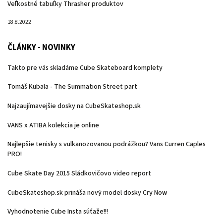
Veľkostné tabuľky Thrasher produktov
18.8.2022
ČLÁNKY - NOVINKY
Takto pre vás skladáme Cube Skateboard komplety
Tomáš Kubala - The Summation Street part
Najzaujímavejšie dosky na CubeSkateshop.sk
VANS x ATIBA kolekcia je online
Najlepšie tenisky s vulkanozovanou podrážkou? Vans Curren Caples
PRO!
Cube Skate Day 2015 Sládkovičovo video report
CubeSkateshop.sk prináša nový model dosky Cry Now
Vyhodnotenie Cube Insta súťaže!!!