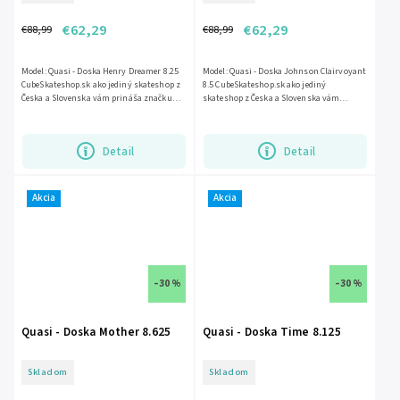
€62,29
€62,29
€88,99
€88,99
Model: Quasi - Doska Henry Dreamer 8.25
Model: Quasi - Doska Johnson Clairvoyant
CubeSkateshop.sk ako jediný skateshop z
8.5 CubeSkateshop.sk ako jediný
Česka a Slovenska vám prináša značku
skateshop z Česka a Slovenska vám
Quasi skatesboards. Značka...
prináša značku Quasi skatesboards....
Detail
Detail
Akcia
Akcia
–30 %
–30 %
Quasi - Doska Mother 8.625
Quasi - Doska Time 8.125
Skladom
Skladom