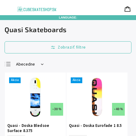
LANGUAGE:
Quasi Skateboards
Abecedne
Najlacnejšie
Akcia
Akcia
Najdrahšie
Najpredávanejšie
–30 %
–40 %
Quasi - Doska Bledsoe
Quasi - Doska Eurofade 1 8.5
Surface 8.375