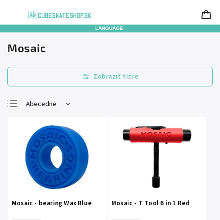
LANGUAGE:
Mosaic
Abecedne
Najlacnejšie
Najdrahšie
Najpredávanejšie
Mosaic - bearing Wax Blue
Mosaic - T Tool 6 in 1 Red