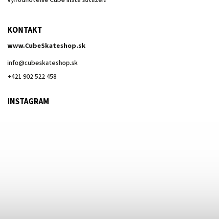
Vyhodnotenie Cube Insta súťaže!!!
KONTAKT
www.CubeSkateshop.sk
info
@
cubeskateshop.sk
+421 902 522 458
INSTAGRAM