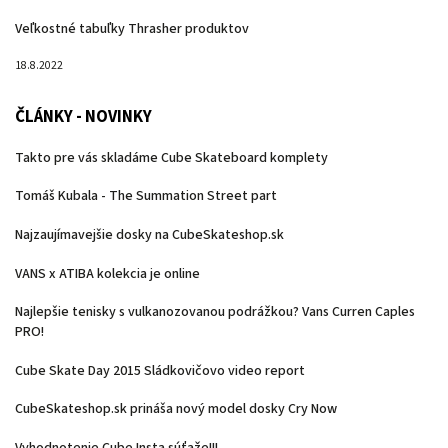
Veľkostné tabuľky Thrasher produktov
18.8.2022
ČLÁNKY - NOVINKY
Takto pre vás skladáme Cube Skateboard komplety
Tomáš Kubala - The Summation Street part
Najzaujímavejšie dosky na CubeSkateshop.sk
VANS x ATIBA kolekcia je online
Najlepšie tenisky s vulkanozovanou podrážkou? Vans Curren Caples
PRO!
Cube Skate Day 2015 Sládkovičovo video report
CubeSkateshop.sk prináša nový model dosky Cry Now