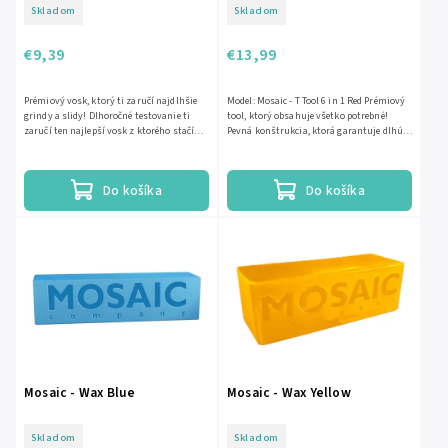
Skladom
Skladom
€9,39
€13,99
Prémiový vosk, ktorý ti zaručí najdlhšie
Model: Mosaic - T Tool 6 in 1 Red Prémiový
grindy a slidy! Dlhoročné testovanie ti
tool, ktorý obsahuje všetko potrebné!
zaručí ten najlepší vosk z ktorého stačí
Pevná konštrukcia, ktorá garantuje dlhú
naniesť tenkú...
životnosť. ...
Do košíka
Do košíka
Mosaic - Wax Blue
Mosaic - Wax Yellow
Skladom
Skladom