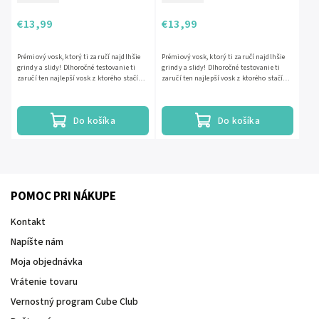
€13,99
€13,99
Prémiový vosk, ktorý ti zaručí najdlhšie
Prémiový vosk, ktorý ti zaručí najdlhšie
grindy a slidy! Dlhoročné testovanie ti
grindy a slidy! Dlhoročné testovanie ti
zaručí ten najlepší vosk z ktorého stačí
zaručí ten najlepší vosk z ktorého stačí
naniesť tenkú...
naniesť tenkú...
Do košíka
Do košíka
POMOC PRI NÁKUPE
Kontakt
Napíšte nám
Moja objednávka
Vrátenie tovaru
Vernostný program Cube Club