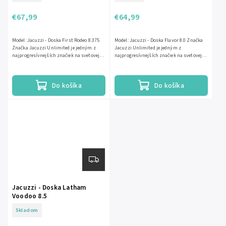
€67,99
€64,99
Model: Jacuzzi - Doska First Rodeo 8.375
Model: Jacuzzi - Doska Flavor 8.0 Značka
Značka Jacuzzi Unlimited je jedným z
Jacuzzi Unlimited je jedným z
najprogresívnejších značiek na svetovej
najprogresívnejších značiek na svetovej
skate scéne. Vznikla ako...
skate scéne. Vznikla ako...
Do košíka
Do košíka
Jacuzzi - Doska Latham
Voodoo 8.5
Skladom