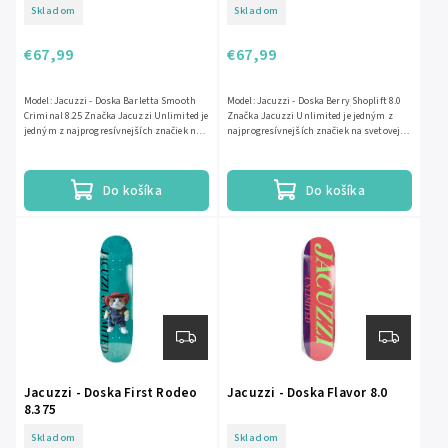
Skladom
Skladom
€67,99
€67,99
Model: Jacuzzi - Doska Barletta Smooth
Model: Jacuzzi - Doska Berry Shoplift 8.0
Criminal 8.25 Značka Jacuzzi Unlimited je
Značka Jacuzzi Unlimited je jedným z
jedným z najprogresívnejších značiek na
najprogresívnejších značiek na svetovej
svetovej skate scéne....
skate scéne. Vznikla ako...
Do košíka
Do košíka
Jacuzzi - Doska First Rodeo
Jacuzzi - Doska Flavor 8.0
8.375
Skladom
Skladom