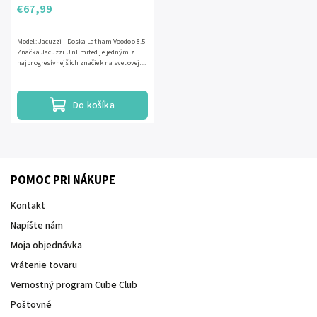
€67,99
Model: Jacuzzi - Doska Latham Voodoo 8.5
Značka Jacuzzi Unlimited je jedným z
najprogresívnejších značiek na svetovej
skate scéne. Vznikla ako...
Do košíka
POMOC PRI NÁKUPE
Kontakt
Napíšte nám
Moja objednávka
Vrátenie tovaru
Vernostný program Cube Club
Poštovné