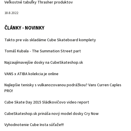
Veľkostné tabuľky Thrasher produktov
18.8.2022
ČLÁNKY - NOVINKY
Takto pre vás skladáme Cube Skateboard komplety
Tomáš Kubala - The Summation Street part
Najzaujímavejšie dosky na CubeSkateshop.sk
VANS x ATIBA kolekcia je online
Najlepšie tenisky s vulkanozovanou podrážkou? Vans Curren Caples
PRO!
Cube Skate Day 2015 Sládkovičovo video report
CubeSkateshop.sk prináša nový model dosky Cry Now
Vyhodnotenie Cube Insta súťaže!!!