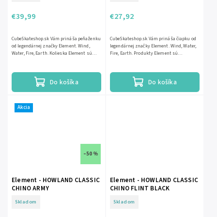
€39,99
€27,92
CubeSkateshop.sk Vám prináša peňaženku
CubeSkateshop.sk Vám prináša čiapku od
od legendárnej značky Element. Wind,
legendárnej značky Element. Wind, Water,
Water, Fire, Earth. Kolieska Element sú
Fire, Earth. Produkty Element sú
najlepšiou kombináciou ceny a...
najlepšou kombináciou ceny a kvality.
Do košíka
Do košíka
Akcia
–50 %
Element - HOWLAND CLASSIC
Element - HOWLAND CLASSIC
CHINO ARMY
CHINO FLINT BLACK
Skladom
Skladom