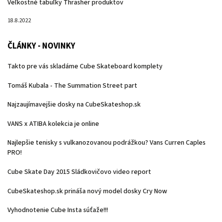
Veľkostné tabuľky Thrasher produktov
18.8.2022
ČLÁNKY - NOVINKY
Takto pre vás skladáme Cube Skateboard komplety
Tomáš Kubala - The Summation Street part
Najzaujímavejšie dosky na CubeSkateshop.sk
VANS x ATIBA kolekcia je online
Najlepšie tenisky s vulkanozovanou podrážkou? Vans Curren Caples
PRO!
Cube Skate Day 2015 Sládkovičovo video report
CubeSkateshop.sk prináša nový model dosky Cry Now
Vyhodnotenie Cube Insta súťaže!!!