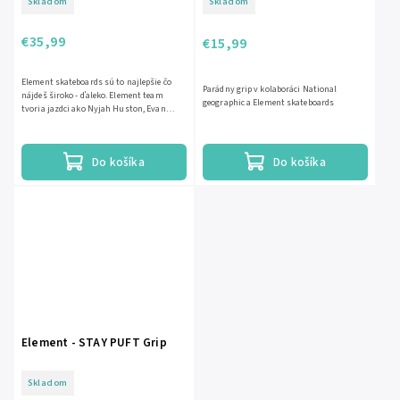
Skladom
Skladom
€35,99
€15,99
Element skateboards sú to najlepšie čo
Parádny grip v kolaboráci National
nájdeš široko - ďaleko. Element team
geographic a Element skateboards
tvoria jazdci ako Nyjah Huston, Evan
Smith, Brandon Westgate alebo...
Do košíka
Do košíka
Element - STAY PUFT Grip
Skladom