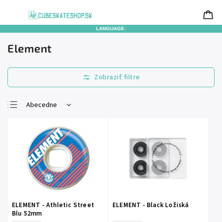
LANGUAGE:
Element
Abecedne
Najlacnejšie
Najdrahšie
Najpredávanejšie
ELEMENT - Athletic Street
ELEMENT - Black Ložiská
Blu 52mm