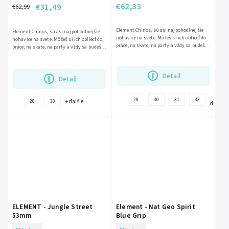
€62,33
€31,49
€62,99
Element Chinos, sú asi najpohodlnejšie
Element Chinos, sú asi najpohodlnejšie
nohavice na svete. Môžeš si ich obliecť do
nohavice na svete. Môžeš si ich obliecť do
práce, na skate, na party a vždy sa budeš
práce, na skate, na party a vždy sa budeš
cítiť tak komfortne ako...
cítiť tak komfortne ako...
Detail
Detail
+
28
30
31
33
+ ďalšie
28
30
ďalšie
ELEMENT - Jungle Street
Element - Nat Geo Spirit
53mm
Blue Grip