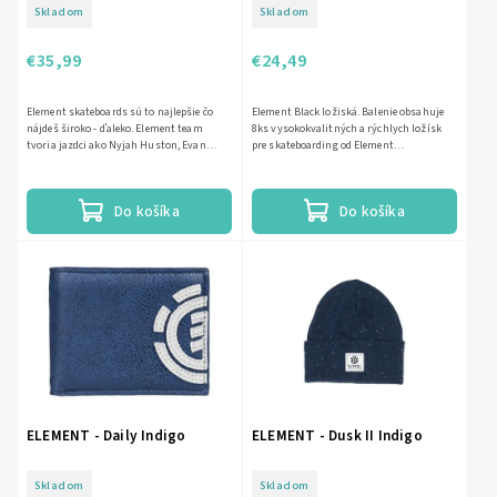
Skladom
Skladom
€35,99
€24,49
Element skateboards sú to najlepšie čo
Element Black ložiská. Balenie obsahuje
nájdeš široko - ďaleko. Element team
8ks vysokokvalitných a rýchlych ložísk
tvoria jazdci ako Nyjah Huston, Evan
pre skateboarding od Element
Smith, Brandon Westgate alebo...
Skateboards. ABEC 7
Do košíka
Do košíka
ELEMENT - Daily Indigo
ELEMENT - Dusk II Indigo
Skladom
Skladom