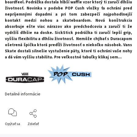
boardfeel. Podrážka dostala hlbší waffle vzor ktorý ti zaručí dlhšiu
životnosť. Novinka v podobe POP Cush vložky ťa ochráni pred
nepríjemnými dopadmi a pri tom zabezpečí najpohodlnejší
kontakt medzi nohou a skateboardom. Nová konštrukcia
absorbuje ešte viac nárazov ako predchodcovia a zaručí ti že
vydržíš dlhšie na doske. SickStick podrážka ti zaručí lepší grip,
vyššiu flexibilitu a dlhšiu životnosť. Nemôže chýbať s Duracapom
ošetrená špička ktorá predĺži životnosť o niekoľko násobok. Vans
Skate dostali silnešie vystuženie päty, ktoré ti ochráni vaše nohy
a dá vám vyššiu stabilitu.
Pre veľkostné tabuľky klikaj sem...
Detailné informácie
Opýtať sa
Zdieľať