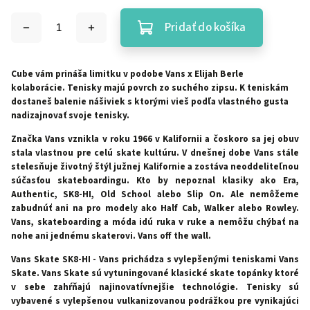
Pridať do košíka
Cube vám prináša limitku v podobe Vans x Elijah Berle
kolaborácie. Tenisky majú povrch zo suchého zipsu. K teniskám
dostaneš balenie nášiviek s ktorými vieš podľa vlastného gusta
nadizajnovať svoje tenisky.
Značka Vans vznikla v roku 1966 v Kalifornii a čoskoro sa jej obuv
stala vlastnou pre celú skate kultúru. V dnešnej dobe Vans stále
stelesňuje životný štýl južnej Kalifornie a zostáva neoddeliteľnou
súčasťou skateboardingu. Kto by nepoznal klasiky ako Era,
Authentic, SK8-HI, Old School alebo Slip On. Ale nemôžeme
zabudnúť ani na pro modely ako Half Cab, Walker alebo Rowley.
Vans, skateboarding a móda idú ruka v ruke a nemôžu chýbať na
nohe ani jednému skaterovi. Vans off the wall.
Vans Skate SK8-HI -
Vans prichádza s vylepšenými teniskami Vans
Skate. Vans Skate sú vytuningované klasické skate topánky ktoré
v sebe zahŕňajú najinovatívnejšie technológie. Tenisky sú
vybavené s vylepšenou vulkanizovanou podrážkou pre vynikajúci