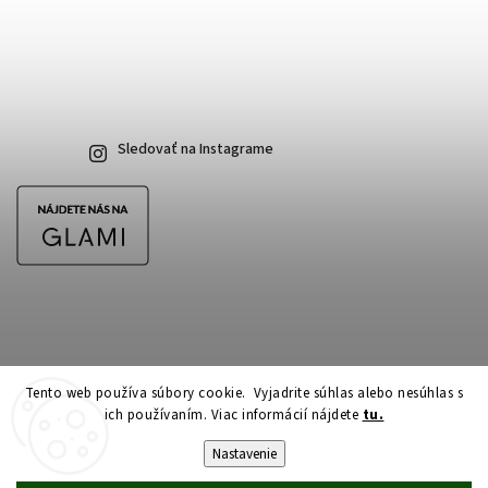
Sledovať na Instagrame
Tento web používa súbory cookie. Vyjadrite súhlas alebo nesúhlas s
ich používaním. Viac informácií nájdete
tu.
Copyright 2026
CubeSkateshop.sk
. Všetky práva vyhradené.
Upraviť nastavenie cookies
Nastavenie
Vytvořil
Shoptet
| Design
Shoptak.cz