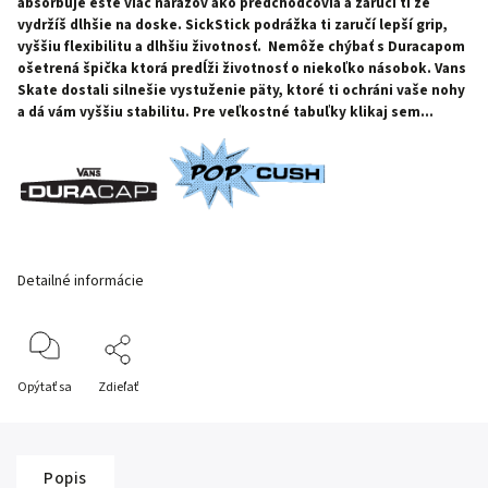
absorbuje ešte viac nárazov ako predchodcovia a zaručí ti že
vydržíš dlhšie na doske. SickStick podrážka ti zaručí lepší grip,
vyššiu flexibilitu a dlhšiu životnosť. Nemôže chýbať s Duracapom
ošetrená špička ktorá predĺži životnosť o niekoľko násobok. Vans
Skate dostali silnešie vystuženie päty, ktoré ti ochráni vaše nohy
a dá vám vyššiu stabilitu.
Pre veľkostné tabuľky klikaj sem...
Detailné informácie
Opýtať sa
Zdieľať
Popis