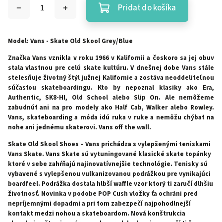
Pridať do košíka
Model: Vans - Skate Old Skool Grey/Blue
Značka Vans vznikla v roku 1966 v Kalifornii a čoskoro sa jej obuv
stala vlastnou pre celú skate kultúru. V dnešnej dobe Vans stále
stelesňuje životný štýl južnej Kalifornie a zostáva neoddeliteľnou
súčasťou skateboardingu. Kto by nepoznal klasiky ako Era,
Authentic, SK8-HI, Old School alebo Slip On. Ale nemôžeme
zabudnúť ani na pro modely ako Half Cab, Walker alebo Rowley.
Vans, skateboarding a móda idú ruka v ruke a nemôžu chýbať na
nohe ani jednému skaterovi. Vans off the wall.
Skate Old Skool Shoes – Vans prichádza s vylepšenými teniskami
Vans Skate. Vans Skate sú vytuningované klasické skate topánky
ktoré v sebe zahŕňajú najinovatívnejšie technológie. Tenisky sú
vybavené s vylepšenou vulkanizovanou podrážkou pre vynikajúci
boardfeel. Podrážka dostala hlbší waffle vzor ktorý ti zaručí dlhšiu
životnosť. Novinka v podobe POP Cush vložky ťa ochráni pred
nepríjemnými dopadmi a pri tom zabezpečí najpohodlnejší
kontakt medzi nohou a skateboardom. Nová konštrukcia