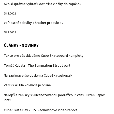
Ako si správne vybrať FootPrint vložky do topánok
18.8.2022
Veľkostné tabuľky Thrasher produktov
18.8.2022
ČLÁNKY - NOVINKY
Takto pre vás skladáme Cube Skateboard komplety
Tomáš Kubala - The Summation Street part
Najzaujímavejšie dosky na CubeSkateshop.sk
VANS x ATIBA kolekcia je online
Najlepšie tenisky s vulkanozovanou podrážkou? Vans Curren Caples
PRO!
Cube Skate Day 2015 Sládkovičovo video report