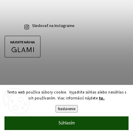
Sledovať na Instagrame
Tento web používa súbory cookie. Vyjadrite súhlas alebo nesúhlas s
ich používaním. Viac informácií nájdete
tu.
Copyright 2026
CubeSkateshop.sk
. Všetky práva vyhradené.
Upraviť nastavenie cookies
Nastavenie
Vytvořil
Shoptet
| Design
Shoptak.cz
Súhlasím