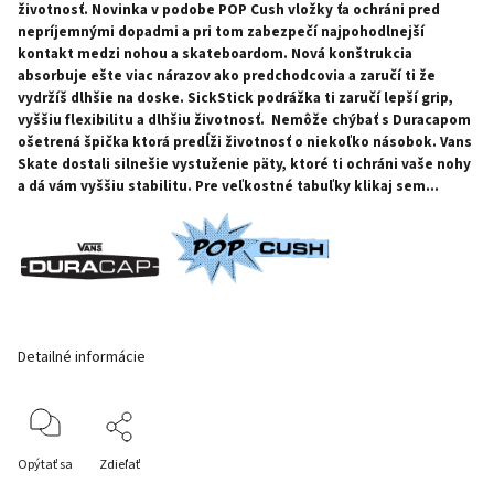
životnosť. Novinka v podobe POP Cush vložky ťa ochráni pred
nepríjemnými dopadmi a pri tom zabezpečí najpohodlnejší
kontakt medzi nohou a skateboardom. Nová konštrukcia
absorbuje ešte viac nárazov ako predchodcovia a zaručí ti že
vydržíš dlhšie na doske. SickStick podrážka ti zaručí lepší grip,
vyššiu flexibilitu a dlhšiu životnosť. Nemôže chýbať s Duracapom
ošetrená špička ktorá predĺži životnosť o niekoľko násobok. Vans
Skate dostali silnešie vystuženie päty, ktoré ti ochráni vaše nohy
a dá vám vyššiu stabilitu.
Pre veľkostné tabuľky klikaj sem...
Detailné informácie
Opýtať sa
Zdieľať