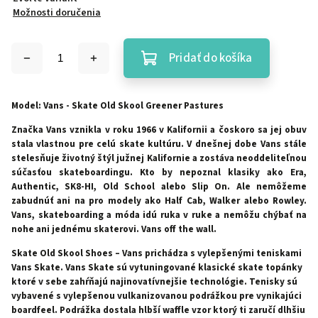
Možnosti doručenia
Pridať do košíka
Model: Vans - Skate Old Skool Greener Pastures
Značka Vans vznikla v roku 1966 v Kalifornii a čoskoro sa jej obuv
stala vlastnou pre celú skate kultúru. V dnešnej dobe Vans stále
stelesňuje životný štýl južnej Kalifornie a zostáva neoddeliteľnou
súčasťou skateboardingu. Kto by nepoznal klasiky ako Era,
Authentic, SK8-HI, Old School alebo Slip On. Ale nemôžeme
zabudnúť ani na pro modely ako Half Cab, Walker alebo Rowley.
Vans, skateboarding a móda idú ruka v ruke a nemôžu chýbať na
nohe ani jednému skaterovi. Vans off the wall.
Skate Old Skool Shoes – Vans prichádza s vylepšenými teniskami
Vans Skate. Vans Skate sú vytuningované klasické skate topánky
ktoré v sebe zahŕňajú najinovatívnejšie technológie. Tenisky sú
vybavené s vylepšenou vulkanizovanou podrážkou pre vynikajúci
boardfeel. Podrážka dostala hlbší waffle vzor ktorý ti zaručí dlhšiu