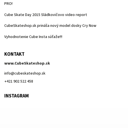
PRO!
Cube Skate Day 2015 Sládkovičovo video report
CubeSkateshop.sk prináša nový model dosky Cry Now
Vyhodnotenie Cube Insta súťaže!!!
KONTAKT
www.CubeSkateshop.sk
info
@
cubeskateshop.sk
+421 902 522 458
INSTAGRAM