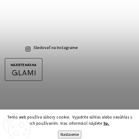
Sledovať na Instagrame
Tento web používa súbory cookie. Vyjadrite súhlas alebo nesúhlas s
ich používaním. Viac informácií nájdete
tu.
Copyright 2026
CubeSkateshop.sk
. Všetky práva vyhradené.
Upraviť nastavenie cookies
Nastavenie
Vytvořil
Shoptet
| Design
Shoptak.cz