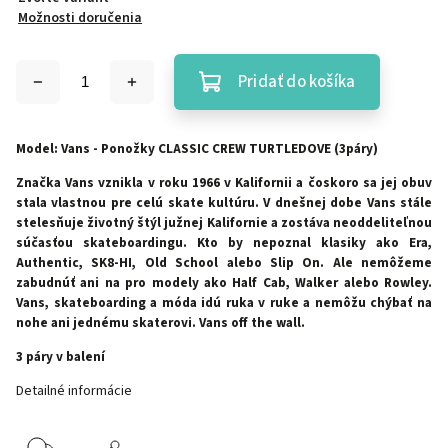
Možnosti doručenia
Pridať do košíka
Model: Vans - Ponožky CLASSIC CREW TURTLEDOVE (3páry)
Značka Vans vznikla v roku 1966 v Kalifornii a čoskoro sa jej obuv
stala vlastnou pre celú skate kultúru. V dnešnej dobe Vans stále
stelesňuje životný štýl južnej Kalifornie a zostáva neoddeliteľnou
súčasťou skateboardingu. Kto by nepoznal klasiky ako Era,
Authentic, SK8-HI, Old School alebo Slip On. Ale nemôžeme
zabudnúť ani na pro modely ako Half Cab, Walker alebo Rowley.
Vans, skateboarding a móda idú ruka v ruke a nemôžu chýbať na
nohe ani jednému skaterovi. Vans off the wall.
3 páry v balení
Detailné informácie