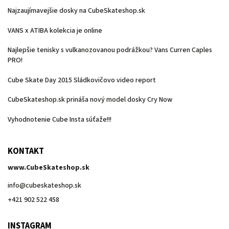
Najzaujímavejšie dosky na CubeSkateshop.sk
VANS x ATIBA kolekcia je online
Najlepšie tenisky s vulkanozovanou podrážkou? Vans Curren Caples
PRO!
Cube Skate Day 2015 Sládkovičovo video report
CubeSkateshop.sk prináša nový model dosky Cry Now
Vyhodnotenie Cube Insta súťaže!!!
KONTAKT
www.CubeSkateshop.sk
info
@
cubeskateshop.sk
+421 902 522 458
INSTAGRAM