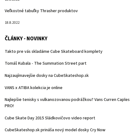
Veľkostné tabuľky Thrasher produktov
18.8.2022
ČLÁNKY - NOVINKY
Takto pre vás skladáme Cube Skateboard komplety
Tomáš Kubala - The Summation Street part
Najzaujímavejšie dosky na CubeSkateshop.sk
VANS x ATIBA kolekcia je online
Najlepšie tenisky s vulkanozovanou podrážkou? Vans Curren Caples
PRO!
Cube Skate Day 2015 Sládkovičovo video report
CubeSkateshop.sk prináša nový model dosky Cry Now