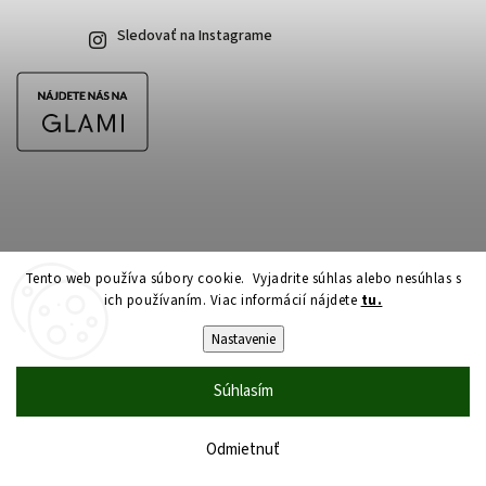
Sledovať na Instagrame
Tento web používa súbory cookie. Vyjadrite súhlas alebo nesúhlas s
ich používaním. Viac informácií nájdete
tu.
Copyright 2026
CubeSkateshop.sk
. Všetky práva vyhradené.
Upraviť nastavenie cookies
Nastavenie
Vytvořil
Shoptet
| Design
Shoptak.cz
Súhlasím
Odmietnuť