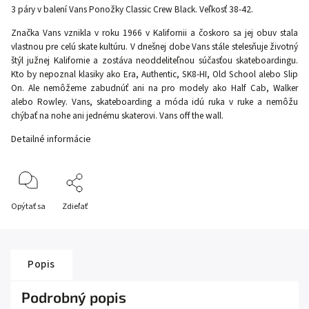
3 páry v balení Vans Ponožky Classic Crew Black. Veľkosť 38-42.
Značka Vans vznikla v roku 1966 v Kalifornii a čoskoro sa jej obuv stala
vlastnou pre celú skate kultúru. V dnešnej dobe Vans stále stelesňuje životný
štýl južnej Kalifornie a zostáva neoddeliteľnou súčasťou skateboardingu.
Kto by nepoznal klasiky ako Era, Authentic, SK8-HI, Old School alebo Slip
On. Ale nemôžeme zabudnúť ani na pro modely ako Half Cab, Walker
alebo Rowley. Vans, skateboarding a móda idú ruka v ruke a nemôžu
chýbať na nohe ani jednému skaterovi. Vans off the wall.
Detailné informácie
Opýtať sa
Zdieľať
Popis
Podrobný popis