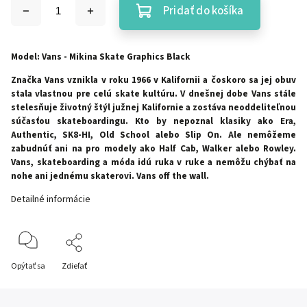
Pridať do košíka
Model: Vans - Mikina Skate Graphics Black
Značka Vans vznikla v roku 1966 v Kalifornii a čoskoro sa jej obuv
stala vlastnou pre celú skate kultúru. V dnešnej dobe Vans stále
stelesňuje životný štýl južnej Kalifornie a zostáva neoddeliteľnou
súčasťou skateboardingu. Kto by nepoznal klasiky ako Era,
Authentic, SK8-HI, Old School alebo Slip On. Ale nemôžeme
zabudnúť ani na pro modely ako Half Cab, Walker alebo Rowley.
Vans, skateboarding a móda idú ruka v ruke a nemôžu chýbať na
nohe ani jednému skaterovi. Vans off the wall.
Detailné informácie
Opýtať sa
Zdieľať