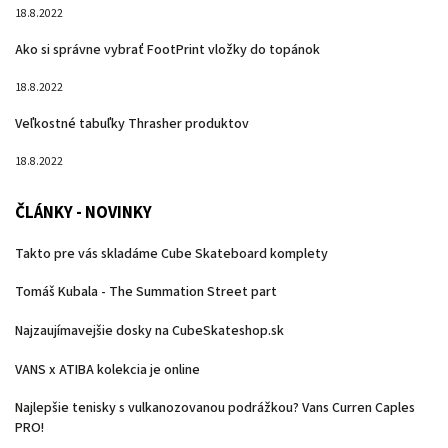
18.8.2022
Ako si správne vybrať FootPrint vložky do topánok
18.8.2022
Veľkostné tabuľky Thrasher produktov
18.8.2022
ČLÁNKY - NOVINKY
Takto pre vás skladáme Cube Skateboard komplety
Tomáš Kubala - The Summation Street part
Najzaujímavejšie dosky na CubeSkateshop.sk
VANS x ATIBA kolekcia je online
Najlepšie tenisky s vulkanozovanou podrážkou? Vans Curren Caples
PRO!