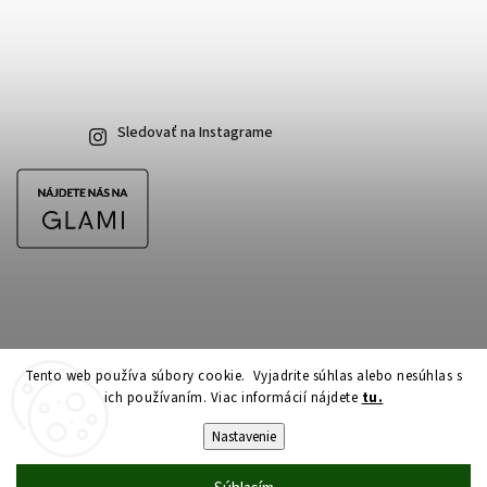
Sledovať na Instagrame
Tento web používa súbory cookie. Vyjadrite súhlas alebo nesúhlas s
ich používaním. Viac informácií nájdete
tu.
Copyright 2026
CubeSkateshop.sk
. Všetky práva vyhradené.
Upraviť nastavenie cookies
Nastavenie
Vytvořil
Shoptet
| Design
Shoptak.cz