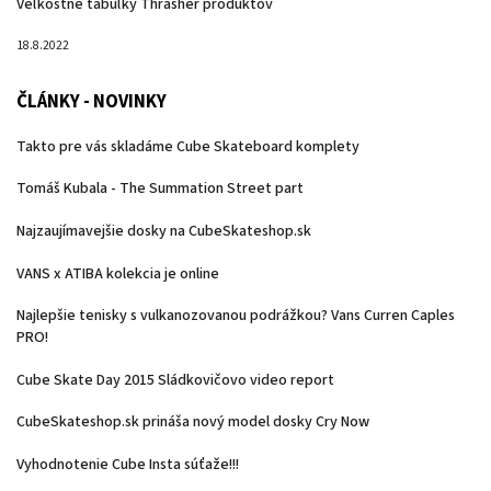
Veľkostné tabuľky Thrasher produktov
18.8.2022
ČLÁNKY - NOVINKY
Takto pre vás skladáme Cube Skateboard komplety
Tomáš Kubala - The Summation Street part
Najzaujímavejšie dosky na CubeSkateshop.sk
VANS x ATIBA kolekcia je online
Najlepšie tenisky s vulkanozovanou podrážkou? Vans Curren Caples
PRO!
Cube Skate Day 2015 Sládkovičovo video report
CubeSkateshop.sk prináša nový model dosky Cry Now
Vyhodnotenie Cube Insta súťaže!!!