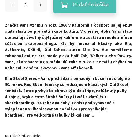
Pridať do košíka
Značka Vans vznikla v roku 1966 v Kalifornii a čoskoro sa jej obuv
stala vlastnou pre celú skate kultúru. V dnešnej dobe Vans stále
stelesňuje životný štýl južnej Kalifornie a zostáva neoddeliteľnou
súčasťou skateboardingu. Kto by nepoznal klasiky ako Era,
Authentic, SK8-HI, Old School alebo Slip On. Ale nemôžeme
zabudnúť ani na pro modely ako Half Cab, Walker alebo Rowley.
Vans, skateboarding a móda idú ruka v ruke a nemôžu chýbať na
nohe ani jednému skaterovi. Vans off the wall.
Knu Skool Shoes – Vans prichádza s poriadnym kusom nostalgie z
90. rokov. Knu Skool tenisky sú redizajnom klasických Old Skool
tenisiek. Retro prvky ako obrovský side stripe, nafúknutý puffy
dizajn a jazyk a extra široké šnúrky ti vrátia zlatú éru
skateboardingu 90. rokov na nohy. Tenisky sú vybavené s
vylepšenou vulkanizovanou podrážkou pre vynikajúci
boardfeel.
Pre veľkostné tabuľky klikaj sem...
Detailné informácie