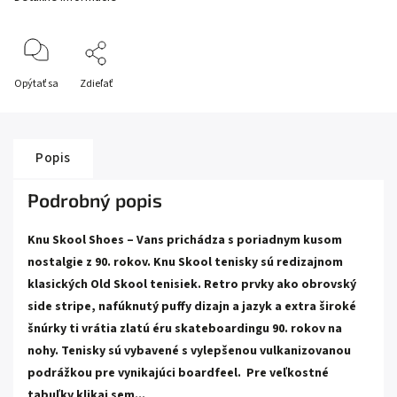
Opýtať sa
Zdieľať
Popis
Podrobný popis
Knu Skool Shoes – Vans prichádza s poriadnym kusom
nostalgie z 90. rokov. Knu Skool tenisky sú redizajnom
klasických Old Skool tenisiek. Retro prvky ako obrovský
side stripe, nafúknutý puffy dizajn a jazyk a extra široké
šnúrky ti vrátia zlatú éru skateboardingu 90. rokov na
nohy. Tenisky sú vybavené s vylepšenou vulkanizovanou
podrážkou pre vynikajúci boardfeel.
Pre veľkostné
tabuľky klikaj sem...