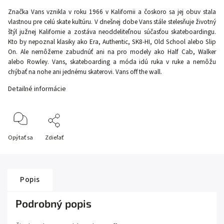
Značka Vans vznikla v roku 1966 v Kalifornii a čoskoro sa jej obuv stala
vlastnou pre celú skate kultúru. V dnešnej dobe Vans stále stelesňuje životný
štýl južnej Kalifornie a zostáva neoddeliteľnou súčasťou skateboardingu.
Kto by nepoznal klasiky ako Era, Authentic, SK8-HI, Old School alebo Slip
On. Ale nemôžeme zabudnúť ani na pro modely ako Half Cab, Walker
alebo Rowley. Vans, skateboarding a móda idú ruka v ruke a nemôžu
chýbať na nohe ani jednému skaterovi. Vans off the wall.
Detailné informácie
Opýtať sa
Zdieľať
Popis
Podrobný popis