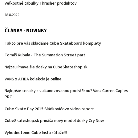
Veľkostné tabuľky Thrasher produktov
18.8.2022
ČLÁNKY - NOVINKY
Takto pre vás skladáme Cube Skateboard komplety
Tomáš Kubala - The Summation Street part
Najzaujímavejšie dosky na CubeSkateshop.sk
VANS x ATIBA kolekcia je online
Najlepšie tenisky s vulkanozovanou podrážkou? Vans Curren Caples
PRO!
Cube Skate Day 2015 Sládkovičovo video report
CubeSkateshop.sk prináša nový model dosky Cry Now
Vyhodnotenie Cube Insta súťaže!!!