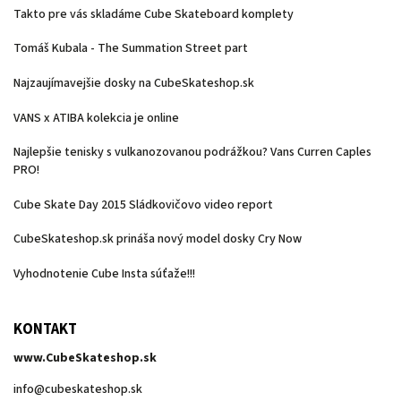
Takto pre vás skladáme Cube Skateboard komplety
Tomáš Kubala - The Summation Street part
Najzaujímavejšie dosky na CubeSkateshop.sk
VANS x ATIBA kolekcia je online
Najlepšie tenisky s vulkanozovanou podrážkou? Vans Curren Caples
PRO!
Cube Skate Day 2015 Sládkovičovo video report
CubeSkateshop.sk prináša nový model dosky Cry Now
Vyhodnotenie Cube Insta súťaže!!!
KONTAKT
www.CubeSkateshop.sk
info
@
cubeskateshop.sk