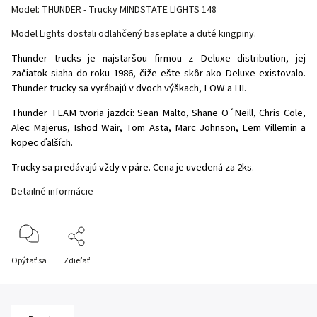
Model: THUNDER - Trucky MINDSTATE LIGHTS 148
Model Lights dostali odlahčený baseplate a duté kingpiny.
Thunder trucks je najstaršou firmou z Deluxe distribution, jej
začiatok siaha do roku 1986, čiže ešte skôr ako Deluxe existovalo.
Thunder trucky sa vyrábajú v dvoch výškach, LOW a HI.
Thunder TEAM tvoria jazdci: Sean Malto, Shane O´Neill, Chris Cole,
Alec Majerus, Ishod Wair, Tom Asta, Marc Johnson, Lem Villemin a
kopec ďalších.
Trucky sa predávajú vždy v páre. Cena je uvedená za 2ks.
Detailné informácie
Opýtať sa
Zdieľať