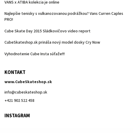
VANS x ATIBA kolekcia je online
Najlepšie tenisky s vulkanozovanou podrážkou? Vans Curren Caples
PRO!
Cube Skate Day 2015 Sládkovičovo video report
CubeSkateshop.sk prináša nový model dosky Cry Now
Vyhodnotenie Cube Insta súťaže!!!
KONTAKT
www.CubeSkateshop.sk
info
@
cubeskateshop.sk
+421 902 522 458
INSTAGRAM