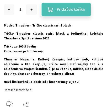
Pridať do košíka
Model: Thrasher - Tričko classic swirl black
Tričko Thrasher classic swirl black z jedinečnej kolekcie
Thrasher x Spitfire zima 2025
Tričko zo 100% bavlny
Počet kusov je limitovaný.
Thrasher Magazine. Kultový časopis, kultový web, kultové
oblečenie a kto skejtuje, určite musí mať nejaký ten kus
oblečenia vo svojom šatníku. Či je to už triko, mikina, alebo ďalšie
doplnky. Skate and destroy. Thrasherspitfire25
Nová limitováná kolekcia od Thrasher mag-u je tu!
Detailné informácie