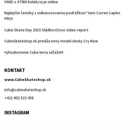
VANS x ATIBA kolekcia je online
Najlepšie tenisky s vulkanozovanou podrážkou? Vans Curren Caples
PRO!
Cube Skate Day 2015 Sládkovičovo video report
CubeSkateshop.sk prináša nový model dosky Cry Now
Vyhodnotenie Cube Insta súťaže!!!
KONTAKT
www.CubeSkateshop.sk
info
@
cubeskateshop.sk
+421 902 522 458
INSTAGRAM