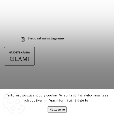
Sledovať na Instagrame
Tento web používa súbory cookie. Vyjadrite súhlas alebo nesúhlas s
ich používaním. Viac informácií nájdete
tu.
Copyright 2026
CubeSkateshop.sk
. Všetky práva vyhradené.
Upraviť nastavenie cookies
Nastavenie
Vytvořil
Shoptet
| Design
Shoptak.cz