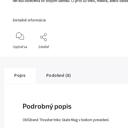
ten kus oblečenia vo svojom šatníku. Či je to už triko, mikina, alebo ďalš
Detailné informácie
Opýtať sa
Zdieľať
Popis
Podobné (8)
Podrobný popis
Obľúbené Thrasher triko Skate Mag v bielom prevedení.