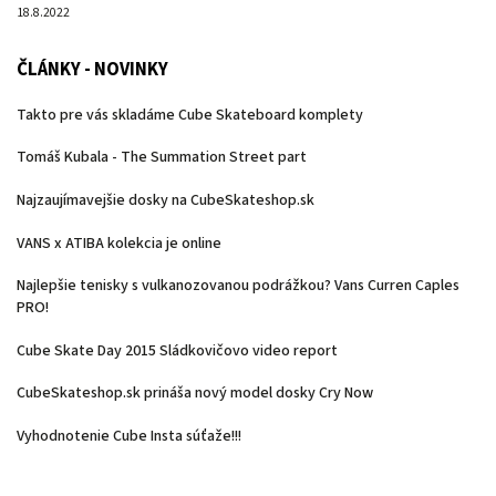
18.8.2022
ČLÁNKY - NOVINKY
Takto pre vás skladáme Cube Skateboard komplety
Tomáš Kubala - The Summation Street part
Najzaujímavejšie dosky na CubeSkateshop.sk
VANS x ATIBA kolekcia je online
Najlepšie tenisky s vulkanozovanou podrážkou? Vans Curren Caples
PRO!
Cube Skate Day 2015 Sládkovičovo video report
CubeSkateshop.sk prináša nový model dosky Cry Now
Vyhodnotenie Cube Insta súťaže!!!