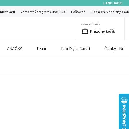
LANGUAGE:
nie tovaru
Vernostný program Cube Club
Poštovné
Podmienky ochrany osob
Nákupný košík
Prázdny košík
ZNAČKY
Team
Tabuľky veľkostí
Články - Novi