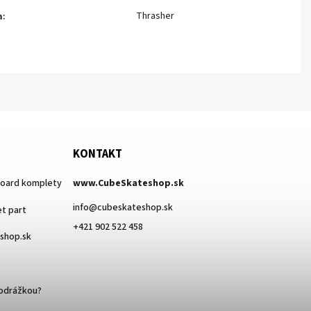
Thrasher
a
:
KONTAKT
board komplety
www.CubeSkateshop.sk
info
@
cubeskateshop.sk
t part
+421 902 522 458
eshop.sk
podrážkou?