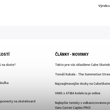
Výrobc
KOSTÍ
ČLÁNKY - NOVINKY
 na skate?
Takto pre vás skladáme Cube Skate
Tomáš Kubala - The Summation Stree
abuľka
Najzaujímavejšie dosky na CubeSkat
VANS x ATIBA kolekcia je online
mponenty na skateboard
Najlepšie tenisky s vulkanozovanou 
Vans Curren Caples PRO!