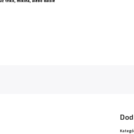
už
triko, mikina, alebo ďalšie
Dod
Kategó