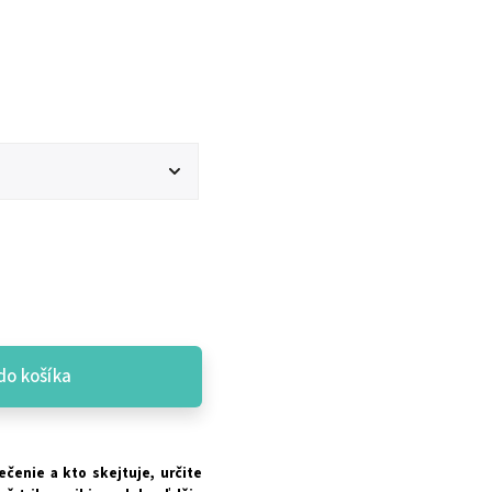
do košíka
čenie a kto skejtuje, určite