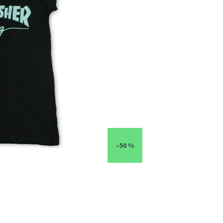
–50 %