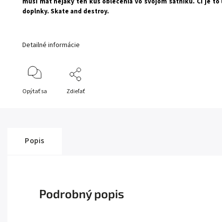
musí mať nejaký ten kus oblečenia vo svojom šatníku. Či je to
doplnky. Skate and destroy.
Detailné informácie
Opýtať sa
Zdieľať
Popis
Podrobný popis