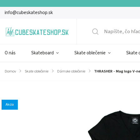
info@cubeskateshop.sk
O nás
Skateboard
Skate oblečenie
Skate 
Domov
/
Skate oblečenie
/
Dámske oblečenie
/
THRASHER - Mag logo V-n
Značka:
Thrasher
Akcia