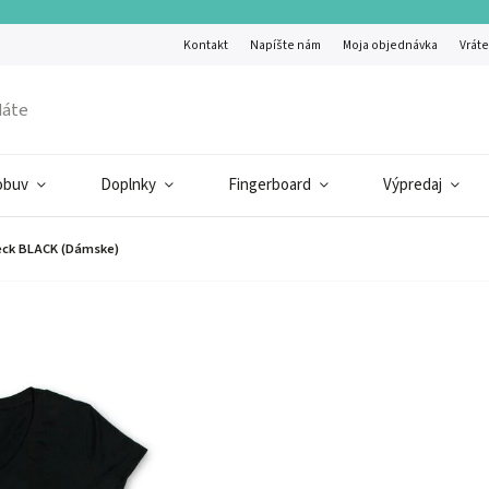
Kontakt
Napíšte nám
Moja objednávka
Vráte
obuv
Doplnky
Fingerboard
Výpredaj
eck BLACK (Dámske)