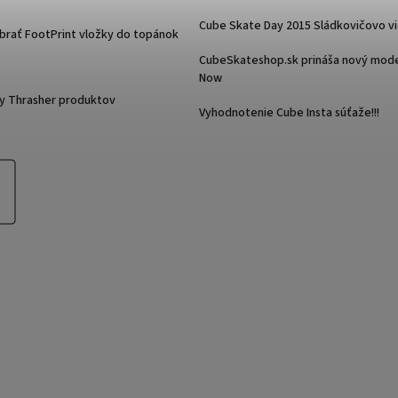
Cube Skate Day 2015 Sládkovičovo v
ybrať FootPrint vložky do topánok
CubeSkateshop.sk prináša nový mode
Now
y Thrasher produktov
Vyhodnotenie Cube Insta súťaže!!!