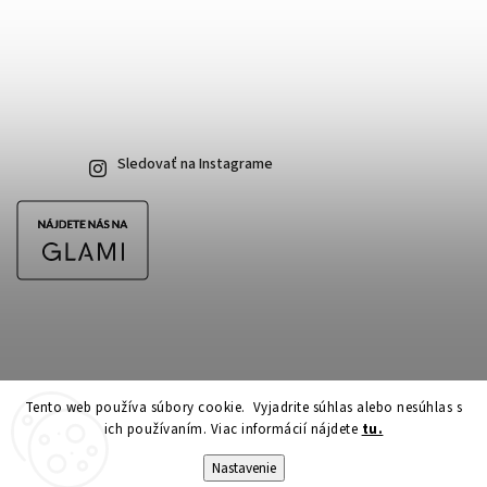
Sledovať na Instagrame
Tento web používa súbory cookie. Vyjadrite súhlas alebo nesúhlas s
ich používaním. Viac informácií nájdete
tu.
Copyright 2026
CubeSkateshop.sk
. Všetky práva vyhradené.
Upraviť nastavenie cookies
Nastavenie
Vytvořil
Shoptet
| Design
Shoptak.cz