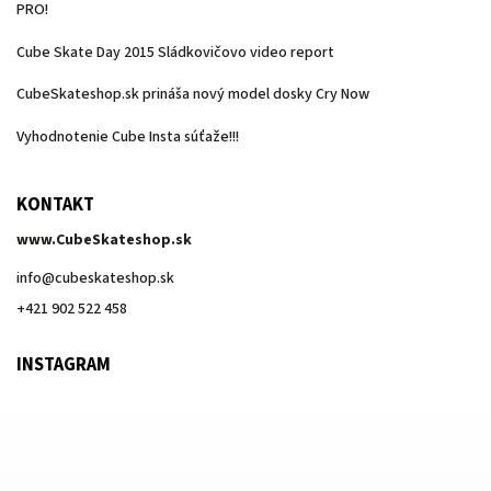
PRO!
Cube Skate Day 2015 Sládkovičovo video report
CubeSkateshop.sk prináša nový model dosky Cry Now
Vyhodnotenie Cube Insta súťaže!!!
KONTAKT
www.CubeSkateshop.sk
info
@
cubeskateshop.sk
+421 902 522 458
INSTAGRAM