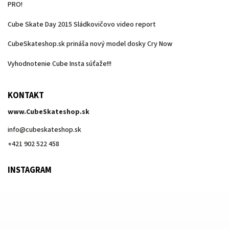
PRO!
Cube Skate Day 2015 Sládkovičovo video report
CubeSkateshop.sk prináša nový model dosky Cry Now
Vyhodnotenie Cube Insta súťaže!!!
KONTAKT
www.CubeSkateshop.sk
info
@
cubeskateshop.sk
+421 902 522 458
INSTAGRAM