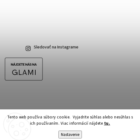
Sledovať na Instagrame
Tento web používa súbory cookie. Vyjadrite súhlas alebo nesúhlas s
ich používaním. Viac informácií nájdete
tu.
Copyright 2026
CubeSkateshop.sk
. Všetky práva vyhradené.
Upraviť nastavenie cookies
Nastavenie
Vytvořil
Shoptet
| Design
Shoptak.cz