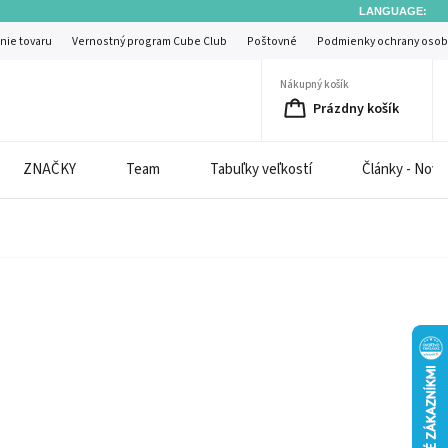
LANGUAGE:
nie tovaru
Vernostný program Cube Club
Poštovné
Podmienky ochrany osob
Nákupný košík
Prázdny košík
ZNAČKY
Team
Tabuľky veľkostí
Články - Novi