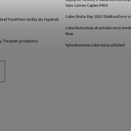
Vans Curren Caples PRO!
Cube Skate Day 2015 Sládkovičovo v
ybrať FootPrint vložky do topánok
CubeSkateshop.sk prináša nový mode
Now
y Thrasher produktov
Vyhodnotenie Cube Insta súťaže!!!