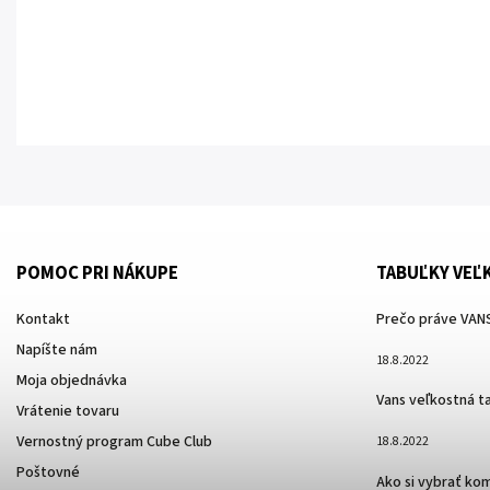
POMOC PRI NÁKUPE
TABUĽKY VEĽ
Kontakt
Prečo práve VANS
Napíšte nám
18.8.2022
Moja objednávka
Vans veľkostná t
Vrátenie tovaru
Vernostný program Cube Club
18.8.2022
Poštovné
Ako si vybrať ko