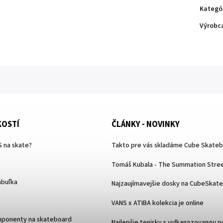
Kategó
Výrobc
KOSTÍ
ČLÁNKY - NOVINKY
 na skate?
Takto pre vás skladáme Cube Skate
Tomáš Kubala - The Summation Stree
abuľka
Najzaujímavejšie dosky na CubeSkat
VANS x ATIBA kolekcia je online
mponenty na skateboard
Najlepšie tenisky s vulkanozovanou 