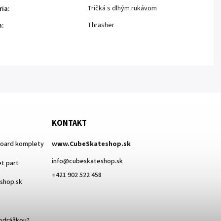
Tričká s dlhým rukávom
ria
:
Thrasher
a
:
KONTAKT
board komplety
www.CubeSkateshop.sk
info
@
cubeskateshop.sk
t part
+421 902 522 458
eshop.sk
podrážkou?