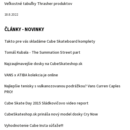
Veľkostné tabuľky Thrasher produktov
18.8.2022
ČLÁNKY - NOVINKY
Takto pre vás skladáme Cube Skateboard komplety
Tomáš Kubala - The Summation Street part
Najzaujímavejšie dosky na CubeSkateshop.sk
VANS x ATIBA kolekcia je online
Najlepšie tenisky s vulkanozovanou podrážkou? Vans Curren Caples
PRO!
Cube Skate Day 2015 Sládkovičovo video report
CubeSkateshop.sk prináša nový model dosky Cry Now
Vyhodnotenie Cube Insta súťaže!!!