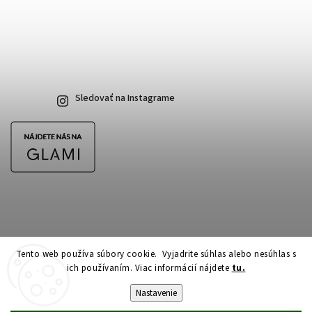
Sledovať na Instagrame
Tento web používa súbory cookie. Vyjadrite súhlas alebo nesúhlas s
ich používaním. Viac informácií nájdete
tu.
Copyright 2026
CubeSkateshop.sk
. Všetky práva vyhradené.
Upraviť nastavenie cookies
Nastavenie
Vytvořil
Shoptet
| Design
Shoptak.cz