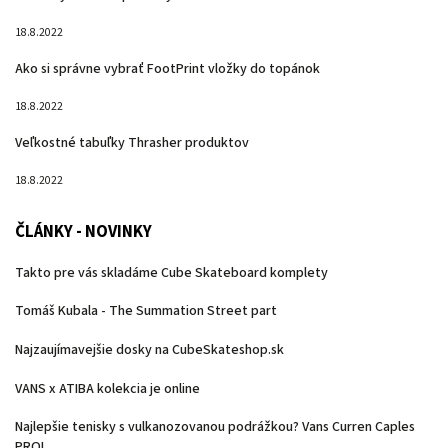
18.8.2022
Ako si správne vybrať FootPrint vložky do topánok
18.8.2022
Veľkostné tabuľky Thrasher produktov
18.8.2022
ČLÁNKY - NOVINKY
Takto pre vás skladáme Cube Skateboard komplety
Tomáš Kubala - The Summation Street part
Najzaujímavejšie dosky na CubeSkateshop.sk
VANS x ATIBA kolekcia je online
Najlepšie tenisky s vulkanozovanou podrážkou? Vans Curren Caples
PRO!