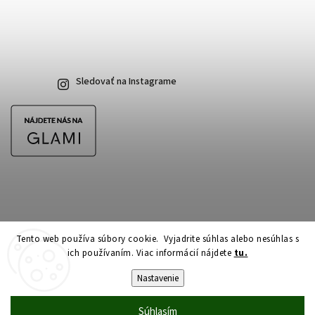
Sledovať na Instagrame
Tento web používa súbory cookie. Vyjadrite súhlas alebo nesúhlas s
ich používaním. Viac informácií nájdete
tu.
Copyright 2026
CubeSkateshop.sk
. Všetky práva vyhradené.
Upraviť nastavenie cookies
Nastavenie
Vytvořil
Shoptet
| Design
Shoptak.cz
Súhlasím