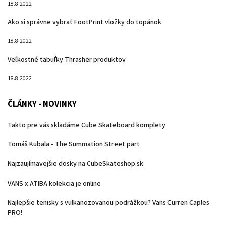
18.8.2022
Ako si správne vybrať FootPrint vložky do topánok
18.8.2022
Veľkostné tabuľky Thrasher produktov
18.8.2022
ČLÁNKY - NOVINKY
Takto pre vás skladáme Cube Skateboard komplety
Tomáš Kubala - The Summation Street part
Najzaujímavejšie dosky na CubeSkateshop.sk
VANS x ATIBA kolekcia je online
Najlepšie tenisky s vulkanozovanou podrážkou? Vans Curren Caples
PRO!