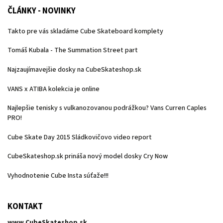
ČLÁNKY - NOVINKY
Takto pre vás skladáme Cube Skateboard komplety
Tomáš Kubala - The Summation Street part
Najzaujímavejšie dosky na CubeSkateshop.sk
VANS x ATIBA kolekcia je online
Najlepšie tenisky s vulkanozovanou podrážkou? Vans Curren Caples
PRO!
Cube Skate Day 2015 Sládkovičovo video report
CubeSkateshop.sk prináša nový model dosky Cry Now
Vyhodnotenie Cube Insta súťaže!!!
KONTAKT
www.CubeSkateshop.sk